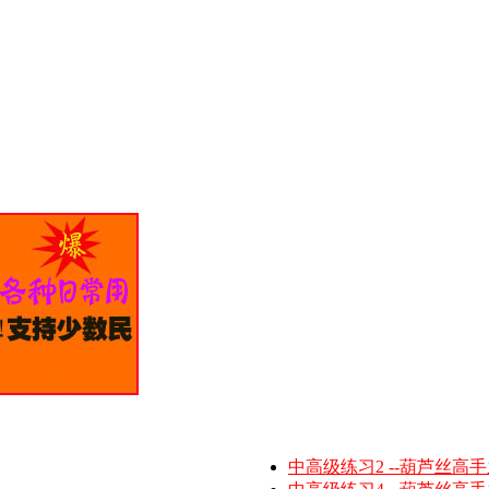
中高级练习2 --葫芦丝高