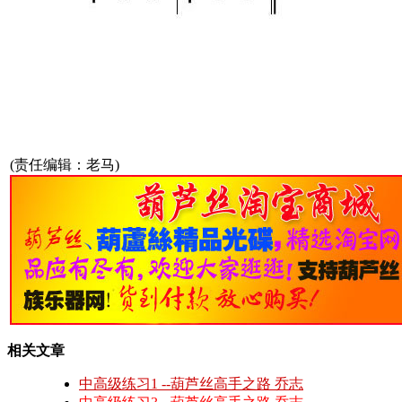
(责任编辑：老马)
相关文章
中高级练习1 --葫芦丝高手之路 乔志