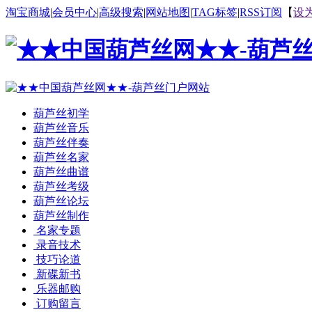
淘宝商城
|
会员中心
|
高级搜索
|
网站地图
|
TAG标签
|
RSS订阅
【
设
葫芦丝初学
葫芦丝音乐
葫芦丝伴奏
葫芦丝名家
葫芦丝曲谱
葫芦丝考级
葫芦丝论坛
葫芦丝制作
名家专题
录音技术
技巧论道
新碟新书
乐器邮购
订购留言