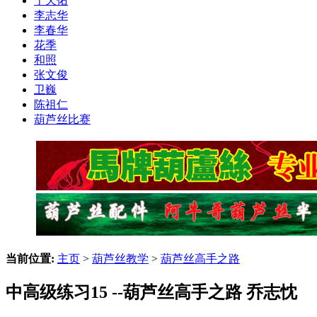
于天佑
李志华
李春华
花季
和照
张文俊
卫巍
陈祖仁
葫芦丝比赛
当前位置:
主页
>
葫芦丝教学
>
葫芦丝高手之路
中高级练习15 --葫芦丝高手之路 乔志忱