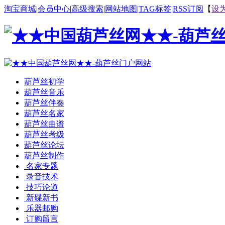
淘宝商城
|
会员中心
|
高级搜索
|
网站地图
|
TAG标签
|
RSS订阅
【
设
葫芦丝初学
葫芦丝音乐
葫芦丝伴奏
葫芦丝名家
葫芦丝曲谱
葫芦丝考级
葫芦丝论坛
葫芦丝制作
名家专题
录音技术
技巧论道
新碟新书
乐器邮购
订购留言