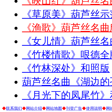
《映山红》葫芦丝名
《草原美》葫芦丝示
《渔歌》葫芦丝名曲
《女儿情》葫芦丝名
《竹楼情歌》哏德全
《竹林深处》和照版
葫芦丝名曲《湖边的
《月光下的凤尾竹》
◆
联系我们
◆
网站介绍
◆
网站地图
◆
刊登广告
◆
使用说明
◆
网