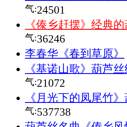
气:
24501
《傣乡赶摆》经典的
气:
36246
李春华《春到草原》
《基诺山歌》葫芦丝
气:
21072
《月光下的凤尾竹》
气:
537738
葫芦丝名曲《傣乡风