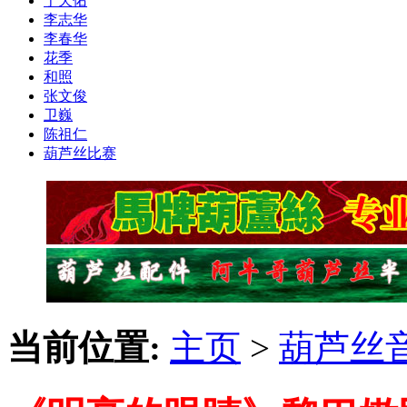
于天佑
李志华
李春华
花季
和照
张文俊
卫巍
陈祖仁
葫芦丝比赛
当前位置:
主页
>
葫芦丝