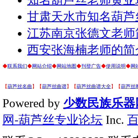
甘肃天水市知名葫芦
江苏南京张德文老师
西安张海楠老师的简
◆
联系我们
◆
网站介绍
◆
网站地图
◆
刊登广告
◆
使用说明
◆
网
【
葫芦丝名曲
】【
葫芦丝曲谱
】【
葫芦丝曲谱大全
】【
葫芦丝
Powered by
少数民族乐器
网-葫芦丝专业论坛
Inc.