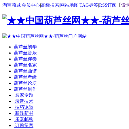
淘宝商城
|
会员中心
|
高级搜索
|
网站地图
|
TAG标签
|
RSS订阅
【
设
葫芦丝初学
葫芦丝音乐
葫芦丝伴奏
葫芦丝名家
葫芦丝曲谱
葫芦丝考级
葫芦丝论坛
葫芦丝制作
名家专题
录音技术
技巧论道
新碟新书
乐器邮购
订购留言