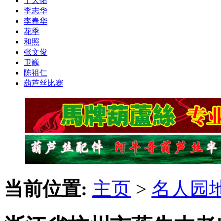
于天佑
李志华
李春华
花季
和照
张文俊
卫巍
陈祖仁
葫芦丝比赛
当前位置:
主页
>
名人园