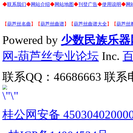
◆
联系我们
◆
网站介绍
◆
网站地图
◆
刊登广告
◆
使用说明
◆
网
【
葫芦丝名曲
】【
葫芦丝曲谱
】【
葫芦丝曲谱大全
】【
葫芦丝
Powered by
少数民族乐器
网-葫芦丝专业论坛
Inc.
联系QQ：46686663 联系电
桂公网安备 45030402000