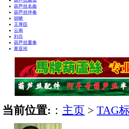
葫芦丝曲谱
葫芦丝名曲
葫芦丝伴奏
胡晓
王厚臣
云南
刘兵
葫芦丝重奏
黄亚玲
当前位置:
：
主页
>
TAG