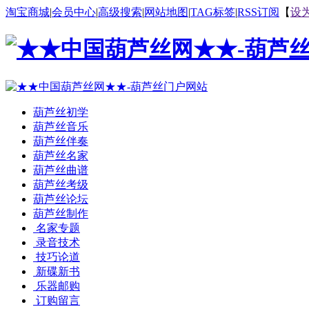
淘宝商城
|
会员中心
|
高级搜索
|
网站地图
|
TAG标签
|
RSS订阅
【
设
葫芦丝初学
葫芦丝音乐
葫芦丝伴奏
葫芦丝名家
葫芦丝曲谱
葫芦丝考级
葫芦丝论坛
葫芦丝制作
名家专题
录音技术
技巧论道
新碟新书
乐器邮购
订购留言