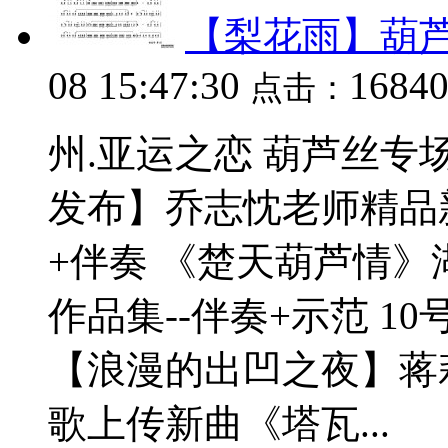
【梨花雨】葫芦
08 15:47:30
1684
点击：
州.亚运之恋 葫芦丝专
发布】乔志忱老师精品
+伴奏 《楚天葫芦情
作品集--伴奏+示范 1
【浪漫的出凹之夜】蒋
歌上传新曲《塔瓦...