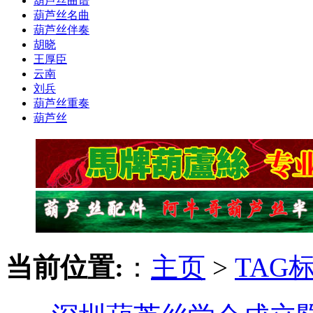
葫芦丝曲谱
葫芦丝名曲
葫芦丝伴奏
胡晓
王厚臣
云南
刘兵
葫芦丝重奏
葫芦丝
当前位置:
：
主页
>
TAG