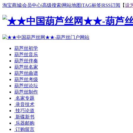
淘宝商城
|
会员中心
|
高级搜索
|
网站地图
|
TAG标签
|
RSS订阅
【
设
葫芦丝初学
葫芦丝音乐
葫芦丝伴奏
葫芦丝名家
葫芦丝曲谱
葫芦丝考级
葫芦丝论坛
葫芦丝制作
名家专题
录音技术
技巧论道
新碟新书
乐器邮购
订购留言