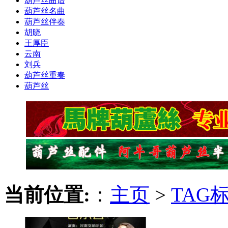
葫芦丝曲谱
葫芦丝名曲
葫芦丝伴奏
胡晓
王厚臣
云南
刘兵
葫芦丝重奏
葫芦丝
当前位置:
：
主页
>
TAG