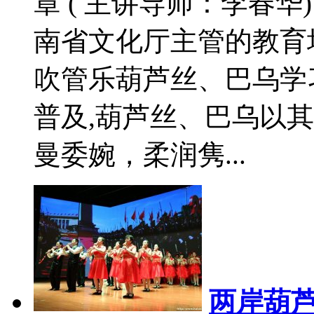
章 ( 主讲导师：李春
南省文化厅主管的教育
吹管乐葫芦丝、巴乌学
普及,葫芦丝、巴乌以
曼委婉，柔润隽...
两岸葫