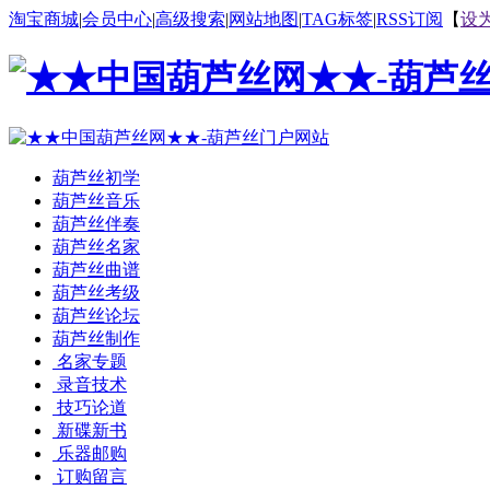
淘宝商城
|
会员中心
|
高级搜索
|
网站地图
|
TAG标签
|
RSS订阅
【
设
葫芦丝初学
葫芦丝音乐
葫芦丝伴奏
葫芦丝名家
葫芦丝曲谱
葫芦丝考级
葫芦丝论坛
葫芦丝制作
名家专题
录音技术
技巧论道
新碟新书
乐器邮购
订购留言