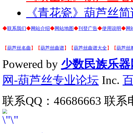
《青花瓷》葫芦丝简
◆
联系我们
◆
网站介绍
◆
网站地图
◆
刊登广告
◆
使用说明
◆
网
【
葫芦丝名曲
】【
葫芦丝曲谱
】【
葫芦丝曲谱大全
】【
葫芦丝
Powered by
少数民族乐器
网-葫芦丝专业论坛
Inc.
联系QQ：46686663 联系电