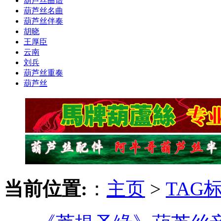
葫芦丝曲谱
葫芦丝名曲
葫芦丝伴奏
胡晓
王厚臣
云南
刘兵
葫芦丝重奏
葫芦丝
当前位置:
：
主页
>
TAG