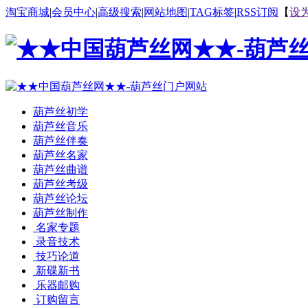
淘宝商城
|
会员中心
|
高级搜索
|
网站地图
|
TAG标签
|
RSS订阅
【
设
葫芦丝初学
葫芦丝音乐
葫芦丝伴奏
葫芦丝名家
葫芦丝曲谱
葫芦丝考级
葫芦丝论坛
葫芦丝制作
名家专题
录音技术
技巧论道
新碟新书
乐器邮购
订购留言