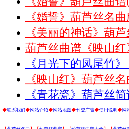
《婚誓》葫芦丝曲谱
《婚誓》葫芦丝名曲
《美丽的神话》葫芦
葫芦丝曲谱《映山红
《月光下的凤尾竹》
《映山红》葫芦丝名
《青花瓷》葫芦丝简
◆
联系我们
◆
网站介绍
◆
网站地图
◆
刊登广告
◆
使用说明
◆
网
【
葫芦丝名曲
】【
葫芦丝曲谱
】【
葫芦丝曲谱大全
】【
葫芦丝