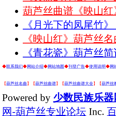
葫芦丝曲谱《映山红
《月光下的凤尾竹》
《映山红》葫芦丝名
《青花瓷》葫芦丝简
◆
联系我们
◆
网站介绍
◆
网站地图
◆
刊登广告
◆
使用说明
◆
网
【
葫芦丝名曲
】【
葫芦丝曲谱
】【
葫芦丝曲谱大全
】【
葫芦丝
Powered by
少数民族乐器
网-葫芦丝专业论坛
Inc.