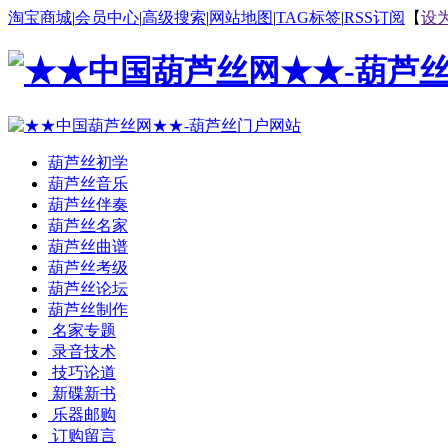
淘宝商城
|
会员中心
|
高级搜索
|
网站地图
|
TAG标签
|
RSS订阅
【
设
葫芦丝初学
葫芦丝音乐
葫芦丝伴奏
葫芦丝名家
葫芦丝曲谱
葫芦丝考级
葫芦丝论坛
葫芦丝制作
名家专题
录音技术
技巧论道
新碟新书
乐器邮购
订购留言