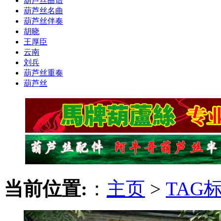
葫芦丝曲谱
葫芦丝名曲
葫芦丝伴奏
胡晓
王厚臣
云南
刘兵
葫芦丝重奏
葫芦丝
当前位置:
：
主页
>
TAG