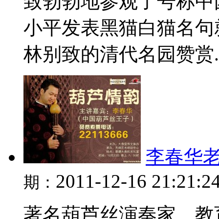
致勃勃地参观了号称中
小平发表黑猫白猫名句
林别致的清代名园赞赏..
李春华
2011-12-16 21:21:2
期：
著名葫芦丝演奏家、教