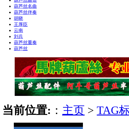
葫芦丝曲谱
葫芦丝名曲
葫芦丝伴奏
胡晓
王厚臣
云南
刘兵
葫芦丝重奏
葫芦丝
当前位置:
：
主页
>
TAG