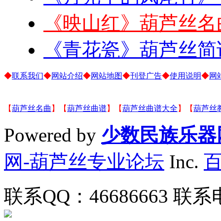
《映山红》葫芦丝名
《青花瓷》葫芦丝简
◆
联系我们
◆
网站介绍
◆
网站地图
◆
刊登广告
◆
使用说明
◆
网
【
葫芦丝名曲
】【
葫芦丝曲谱
】【
葫芦丝曲谱大全
】【
葫芦丝
Powered by
少数民族乐器
网-葫芦丝专业论坛
Inc.
联系QQ：46686663 联系电