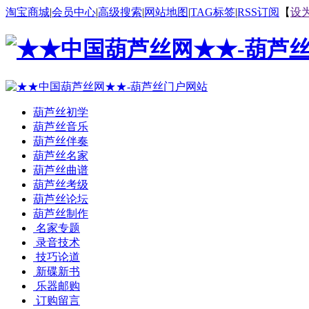
淘宝商城
|
会员中心
|
高级搜索
|
网站地图
|
TAG标签
|
RSS订阅
【
设
葫芦丝初学
葫芦丝音乐
葫芦丝伴奏
葫芦丝名家
葫芦丝曲谱
葫芦丝考级
葫芦丝论坛
葫芦丝制作
名家专题
录音技术
技巧论道
新碟新书
乐器邮购
订购留言