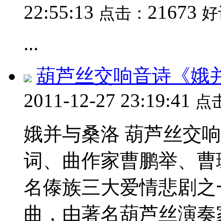
22:55:13
21673
点击：
好
...
葫芦丝交响音诗《娥
2011-12-27 23:19:41
点
娥并与桑洛 葫芦丝交
词、曲作家曹鹏举、曹
名傣族三大爱情悲剧之
曲，由著名葫芦丝演奏