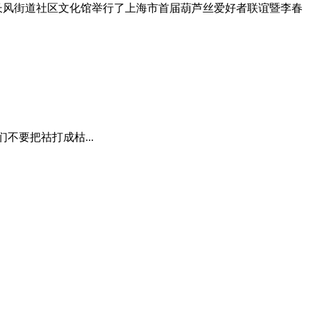
普陀长风街道社区文化馆举行了上海市首届葫芦丝爱好者联谊暨李春
要把祜打成枯...