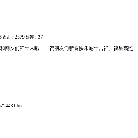
05
2379
37
点击：
好评：
和网友们拜年来啦——祝朋友们新春快乐蛇年吉祥、福星高照
5443.html...