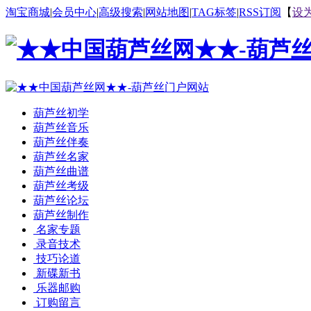
淘宝商城
|
会员中心
|
高级搜索
|
网站地图
|
TAG标签
|
RSS订阅
【
设
葫芦丝初学
葫芦丝音乐
葫芦丝伴奏
葫芦丝名家
葫芦丝曲谱
葫芦丝考级
葫芦丝论坛
葫芦丝制作
名家专题
录音技术
技巧论道
新碟新书
乐器邮购
订购留言