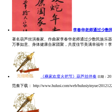
李春华老师通过少数
著名葫芦丝演奏家、作曲家李春华老师通过少数民族乐器
万事如意、身体健康合家团聚，共度佳节美满幸福年！李春
《彝家欢度火把节》葫芦丝伴奏
20
日期：
范奏下载： http://www.hulusi.com/web/hulusiyinyue/2012122