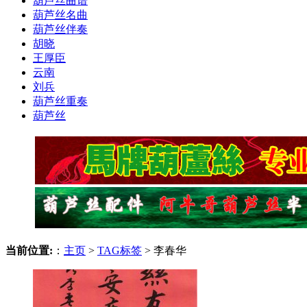
葫芦丝曲谱
葫芦丝名曲
葫芦丝伴奏
胡晓
王厚臣
云南
刘兵
葫芦丝重奏
葫芦丝
当前位置:
：
主页
>
TAG标签
> 李春华