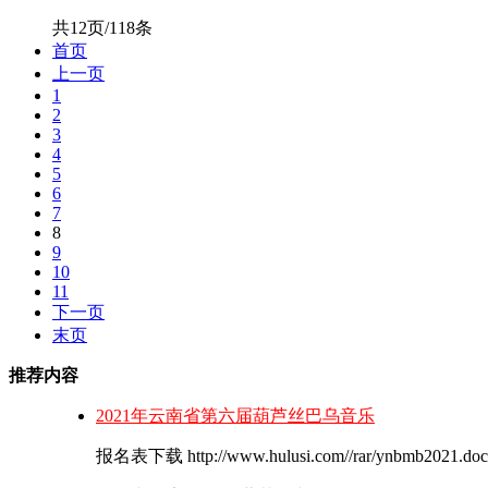
共12页/118条
首页
上一页
1
2
3
4
5
6
7
8
9
10
11
下一页
末页
推荐内容
2021年云南省第六届葫芦丝巴乌音乐
报名表下载 http://www.hulusi.com//rar/ynbmb20