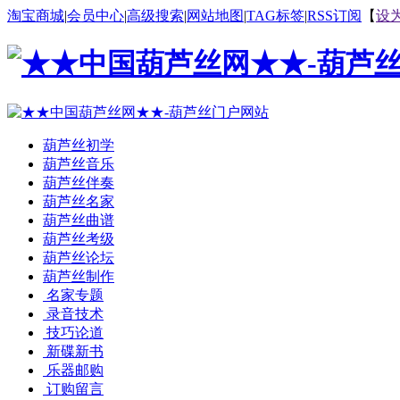
淘宝商城
|
会员中心
|
高级搜索
|
网站地图
|
TAG标签
|
RSS订阅
【
设
葫芦丝初学
葫芦丝音乐
葫芦丝伴奏
葫芦丝名家
葫芦丝曲谱
葫芦丝考级
葫芦丝论坛
葫芦丝制作
名家专题
录音技术
技巧论道
新碟新书
乐器邮购
订购留言