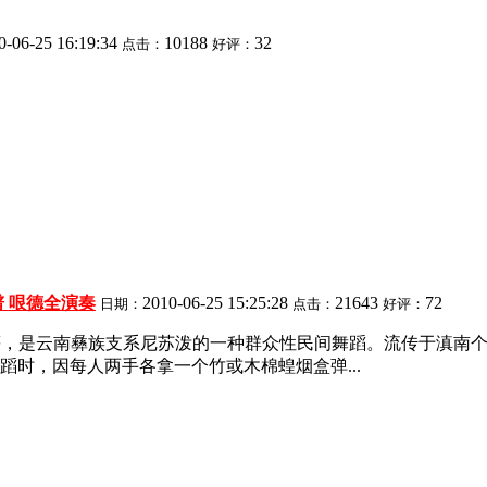
0-06-25 16:19:34
10188
32
点击：
好评：
 哏德全演奏
2010-06-25 15:25:28
21643
72
日期：
点击：
好评：
垄偬等，是云南彝族支系尼苏泼的一种群众性民间舞蹈。流传于滇
时，因每人两手各拿一个竹或木棉蝗烟盒弹...