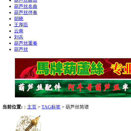
葫芦丝曲谱
葫芦丝名曲
葫芦丝伴奏
胡晓
王厚臣
云南
刘兵
葫芦丝重奏
葫芦丝
当前位置:
：
主页
>
TAG标签
> 葫芦丝简谱