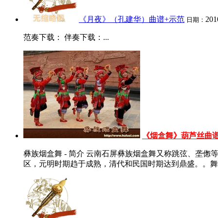
《月夜》（孔建华）曲谱+示范
201
日期：
范奏下载： 伴奏下载：...
《烟盒舞》葫芦丝曲谱
彝族烟盒舞 - 简介 云南石屏彝族烟盒舞又称跳弦、
区，元明时期趋于成熟，清代和民国时期达到鼎盛。。舞蹈