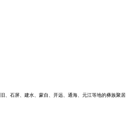
南个旧、石屏、建水、蒙自、开远、通海、元江等地的彝族聚居