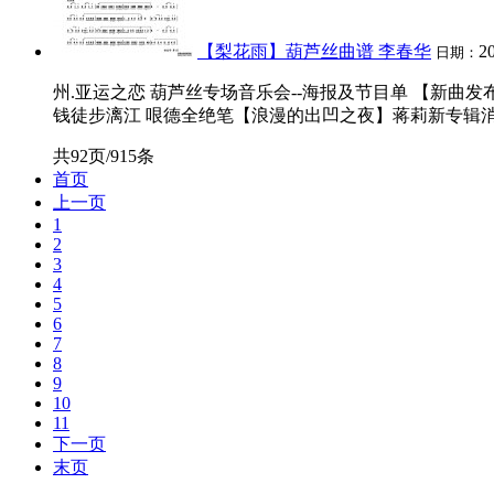
【梨花雨】葫芦丝曲谱 李春华
2
日期：
州.亚运之恋 葫芦丝专场音乐会--海报及节目单 【新曲
钱徒步漓江 哏德全绝笔【浪漫的出凹之夜】蒋莉新专辑消息
共92页/915条
首页
上一页
1
2
3
4
5
6
7
8
9
10
11
下一页
末页