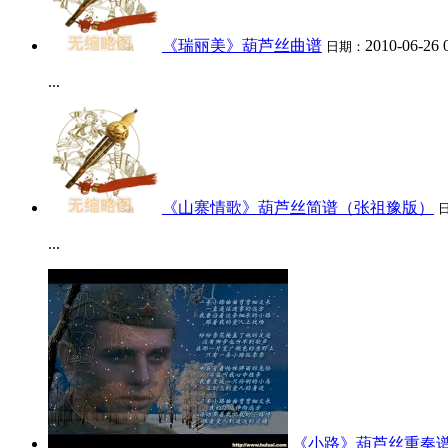
《瑞丽美》葫芦丝曲谱
2010-06-26 
日期：
...
《山寨情歌》葫芦丝简谱（张祖豫版）
...
《小路》葫芦丝重奏