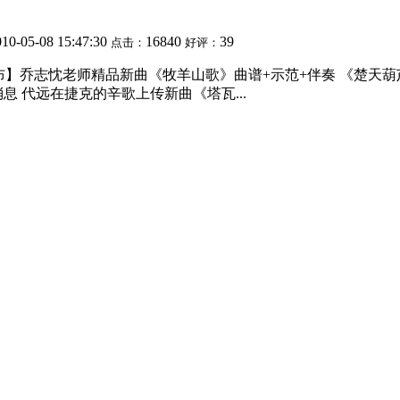
010-05-08 15:47:30
16840
39
点击：
好评：
发布】乔志忱老师精品新曲《牧羊山歌》曲谱+示范+伴奏 《楚天葫芦
 代远在捷克的辛歌上传新曲《塔瓦...