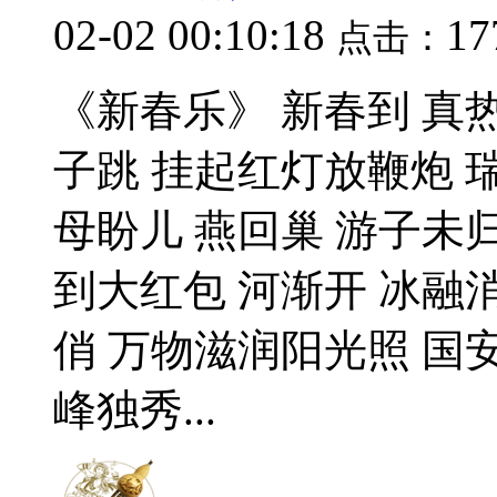
02-02 00:10:18
17
点击：
《新春乐》 新春到 真
子跳 挂起红灯放鞭炮 
母盼儿 燕回巢 游子未
到大红包 河渐开 冰融
俏 万物滋润阳光照 国
峰独秀...