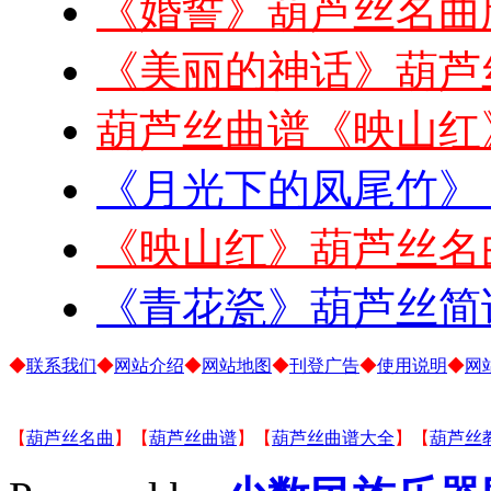
《婚誓》葫芦丝名曲
《美丽的神话》葫芦
葫芦丝曲谱《映山红
《月光下的凤尾竹》
《映山红》葫芦丝名
《青花瓷》葫芦丝简
◆
联系我们
◆
网站介绍
◆
网站地图
◆
刊登广告
◆
使用说明
◆
网
【
葫芦丝名曲
】【
葫芦丝曲谱
】【
葫芦丝曲谱大全
】【
葫芦丝