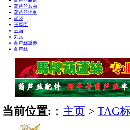
葫芦丝曲谱
葫芦丝名曲
葫芦丝伴奏
胡晓
王厚臣
云南
刘兵
葫芦丝重奏
葫芦丝
当前位置:
：
主页
>
TAG