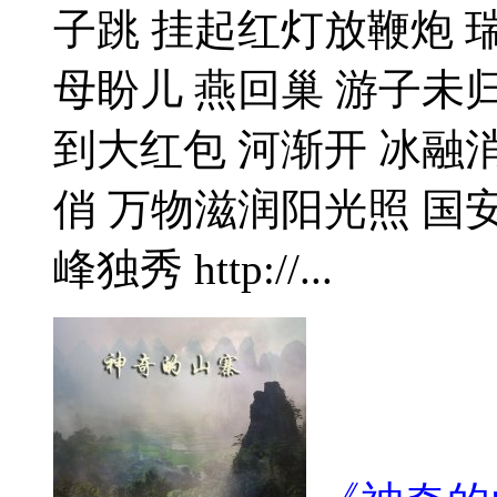
子跳 挂起红灯放鞭炮 
母盼儿 燕回巢 游子未
到大红包 河渐开 冰融
俏 万物滋润阳光照 国
峰独秀 http://...