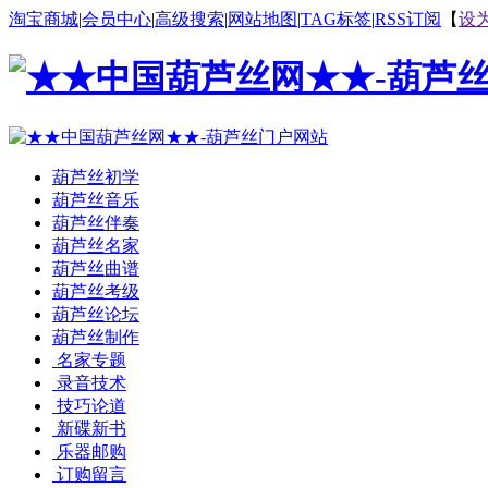
淘宝商城
|
会员中心
|
高级搜索
|
网站地图
|
TAG标签
|
RSS订阅
【
设
葫芦丝初学
葫芦丝音乐
葫芦丝伴奏
葫芦丝名家
葫芦丝曲谱
葫芦丝考级
葫芦丝论坛
葫芦丝制作
名家专题
录音技术
技巧论道
新碟新书
乐器邮购
订购留言