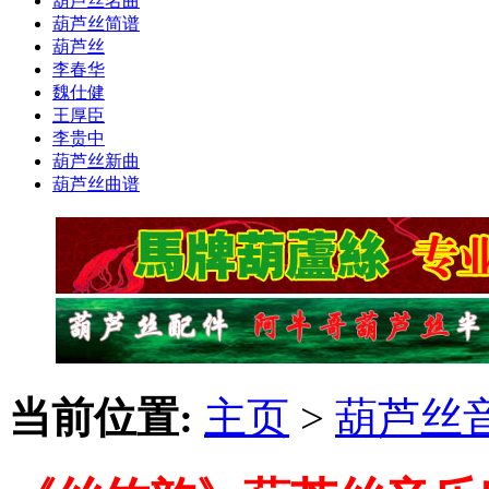
葫芦丝名曲
葫芦丝简谱
葫芦丝
李春华
魏仕健
王厚臣
李贵中
葫芦丝新曲
葫芦丝曲谱
当前位置:
主页
>
葫芦丝