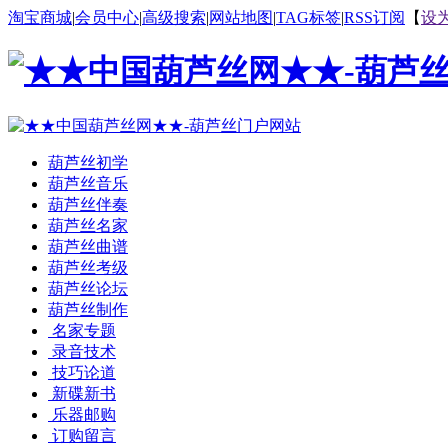
淘宝商城
|
会员中心
|
高级搜索
|
网站地图
|
TAG标签
|
RSS订阅
【
设
葫芦丝初学
葫芦丝音乐
葫芦丝伴奏
葫芦丝名家
葫芦丝曲谱
葫芦丝考级
葫芦丝论坛
葫芦丝制作
名家专题
录音技术
技巧论道
新碟新书
乐器邮购
订购留言