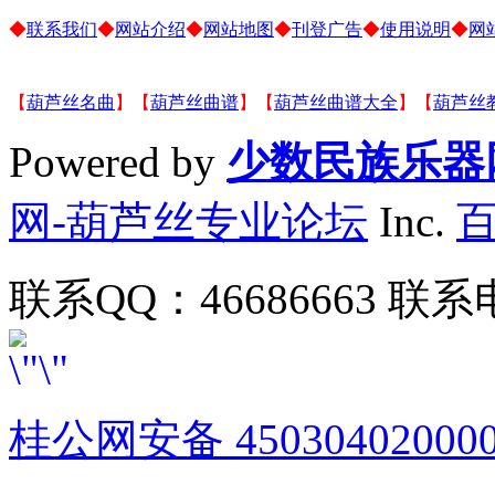
◆
联系我们
◆
网站介绍
◆
网站地图
◆
刊登广告
◆
使用说明
◆
网
【
葫芦丝名曲
】【
葫芦丝曲谱
】【
葫芦丝曲谱大全
】【
葫芦丝
Powered by
少数民族乐器
网-葫芦丝专业论坛
Inc.
联系QQ：46686663 联系电
桂公网安备 45030402000