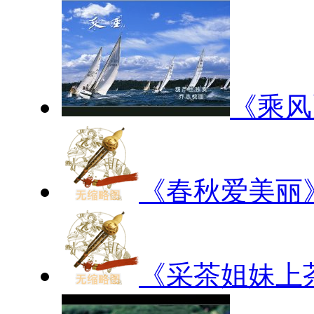
《乘风
《春秋爱美丽
《采茶姐妹上