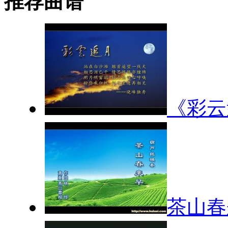
推荐曲谱
《彩云
茶山春