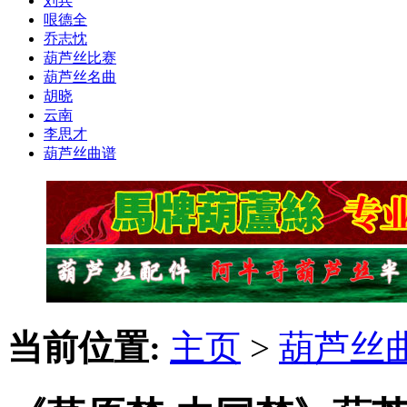
刘兵
哏德全
乔志忱
葫芦丝比赛
葫芦丝名曲
胡晓
云南
李思才
葫芦丝曲谱
当前位置:
主页
>
葫芦丝