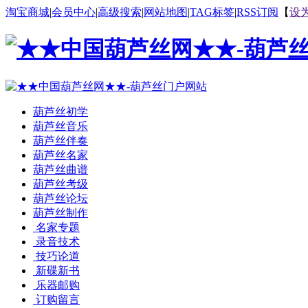
淘宝商城
|
会员中心
|
高级搜索
|
网站地图
|
TAG标签
|
RSS订阅
【
设
葫芦丝初学
葫芦丝音乐
葫芦丝伴奏
葫芦丝名家
葫芦丝曲谱
葫芦丝考级
葫芦丝论坛
葫芦丝制作
名家专题
录音技术
技巧论道
新碟新书
乐器邮购
订购留言