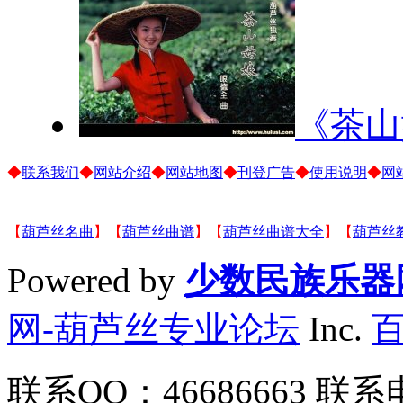
《茶山
◆
联系我们
◆
网站介绍
◆
网站地图
◆
刊登广告
◆
使用说明
◆
网
【
葫芦丝名曲
】【
葫芦丝曲谱
】【
葫芦丝曲谱大全
】【
葫芦丝
Powered by
少数民族乐器
网-葫芦丝专业论坛
Inc.
联系QQ：46686663 联系电