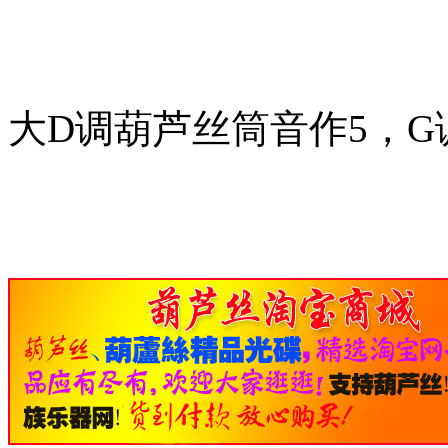
大D调葫芦丝筒音作5，G