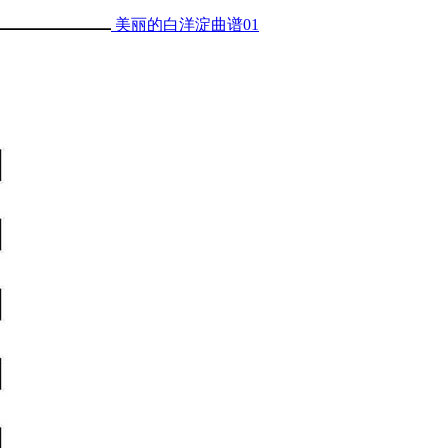
美丽的白洋淀曲谱01