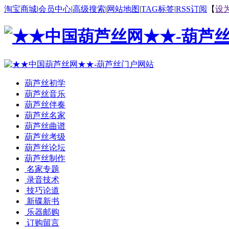
淘宝商城
|
会员中心
|
高级搜索
|
网站地图
|
TAG标签
|
RSS订阅
【
设
葫芦丝初学
葫芦丝音乐
葫芦丝伴奏
葫芦丝名家
葫芦丝曲谱
葫芦丝考级
葫芦丝论坛
葫芦丝制作
名家专题
录音技术
技巧论道
新碟新书
乐器邮购
订购留言