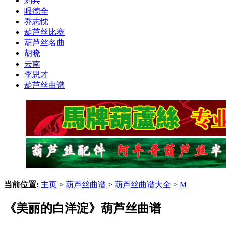
刘兵
哏德全
乔志忱
葫芦丝比赛
葫芦丝名曲
胡晓
云南
李思才
葫芦丝曲谱
当前位置:
主页
>
葫芦丝曲谱
>
葫芦丝曲谱大全
>
M
《美丽的白洋淀》葫芦丝曲谱