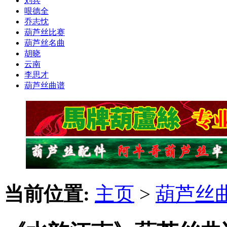
刘兵
哏德全
乔志忱
葫芦丝比赛
葫芦丝名曲
胡晓
云南
李思才
葫芦丝曲谱
当前位置:
主页
>
葫芦丝