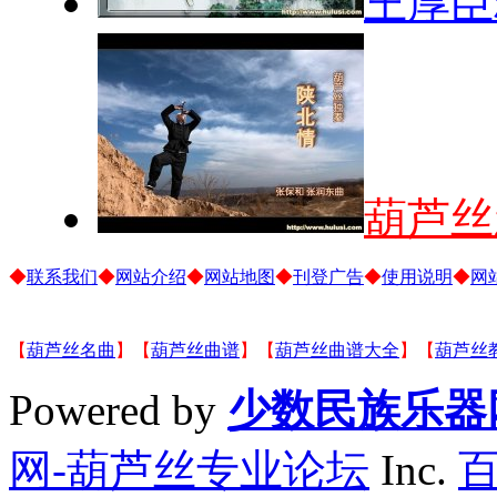
王厚臣
葫芦丝
◆
联系我们
◆
网站介绍
◆
网站地图
◆
刊登广告
◆
使用说明
◆
网
【
葫芦丝名曲
】【
葫芦丝曲谱
】【
葫芦丝曲谱大全
】【
葫芦丝
Powered by
少数民族乐器
网-葫芦丝专业论坛
Inc.