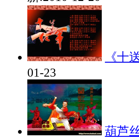
《十
01-23
葫芦