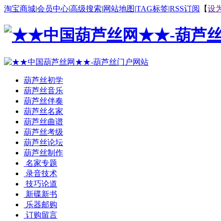
淘宝商城
|
会员中心
|
高级搜索
|
网站地图
|
TAG标签
|
RSS订阅
【
设
葫芦丝初学
葫芦丝音乐
葫芦丝伴奏
葫芦丝名家
葫芦丝曲谱
葫芦丝考级
葫芦丝论坛
葫芦丝制作
名家专题
录音技术
技巧论道
新碟新书
乐器邮购
订购留言