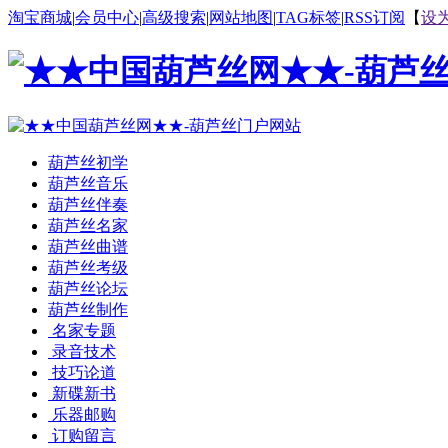
淘宝商城
|
会员中心
|
高级搜索
|
网站地图
|
TAG标签
|
RSS订阅
【
设
葫芦丝初学
葫芦丝音乐
葫芦丝伴奏
葫芦丝名家
葫芦丝曲谱
葫芦丝考级
葫芦丝论坛
葫芦丝制作
名家专题
录音技术
技巧论道
新碟新书
乐器邮购
订购留言