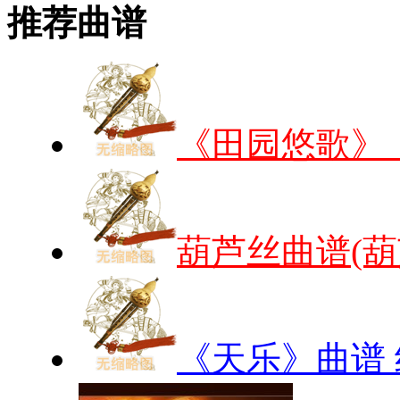
推荐曲谱
《田园悠歌》
葫芦丝曲谱(
《天乐》曲谱