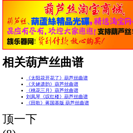
相关葫芦丝曲谱
《太阳花开花了》葫芦丝曲谱
《天姥遗韵》葫芦丝曲谱
《桃花三月》葫芦丝曲谱
刘凤琴《叹红楼》葫芦丝曲谱
《田歌》蒋国基版 葫芦丝曲谱
顶一下