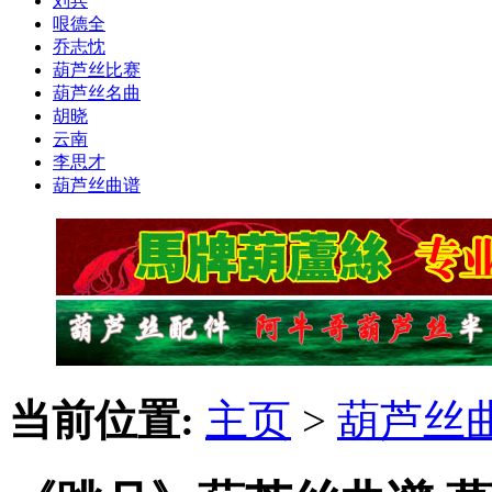
刘兵
哏德全
乔志忱
葫芦丝比赛
葫芦丝名曲
胡晓
云南
李思才
葫芦丝曲谱
当前位置:
主页
>
葫芦丝