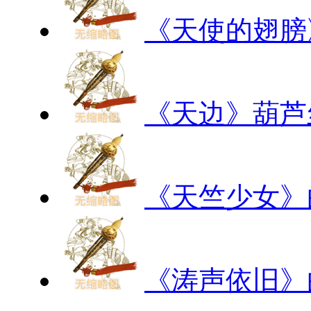
《天使的翅膀
《天边》葫芦
《天竺少女》
《涛声依旧》