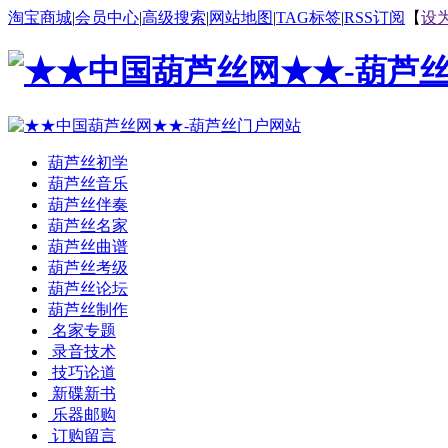
淘宝商城
|
会员中心
|
高级搜索
|
网站地图
|
TAG标签
|
RSS订阅
【
设
葫芦丝初学
葫芦丝音乐
葫芦丝伴奏
葫芦丝名家
葫芦丝曲谱
葫芦丝考级
葫芦丝论坛
葫芦丝制作
名家专题
录音技术
技巧论道
新碟新书
乐器邮购
订购留言