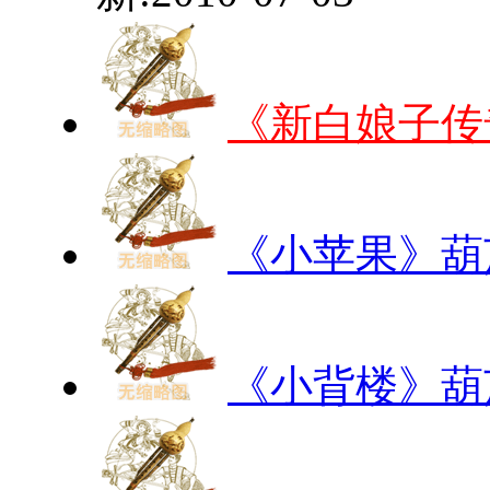
《新白娘子传
《小苹果》葫
《小背楼》葫