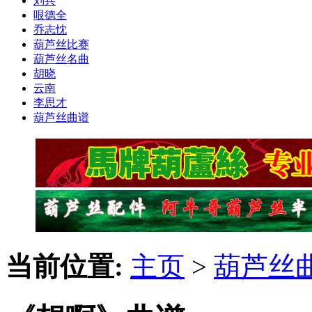
刘兵
哏德全
乔志忱
葫芦丝比赛
葫芦丝名曲
胡晓
云南
李思才
葫芦丝曲谱
当前位置:
主页
>
葫芦丝