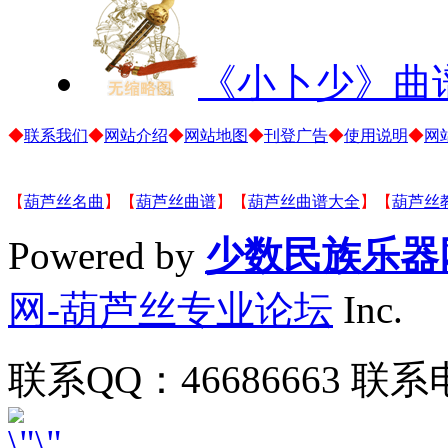
《小卜少》曲
◆
联系我们
◆
网站介绍
◆
网站地图
◆
刊登广告
◆
使用说明
◆
网
【
葫芦丝名曲
】【
葫芦丝曲谱
】【
葫芦丝曲谱大全
】【
葫芦丝
Powered by
少数民族乐器
网-葫芦丝专业论坛
Inc.
联系QQ：46686663 联系电