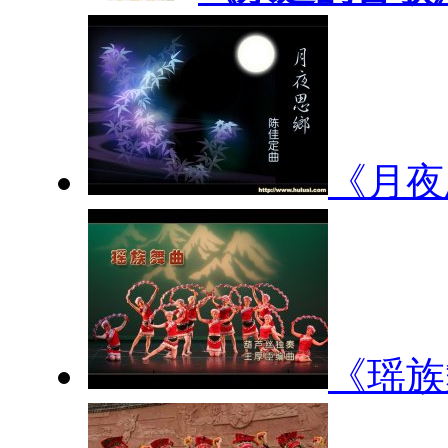
《月夜
《瑶族