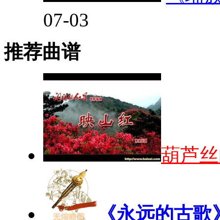
07-03
推荐曲谱
葫芦丝
《永远的古歌