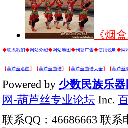
《烟盒
◆
联系我们
◆
网站介绍
◆
网站地图
◆
刊登广告
◆
使用说明
◆
网
【
葫芦丝名曲
】【
葫芦丝曲谱
】【
葫芦丝曲谱大全
】【
葫芦丝
Powered by
少数民族乐器
网-葫芦丝专业论坛
Inc.
联系QQ：46686663 联系电