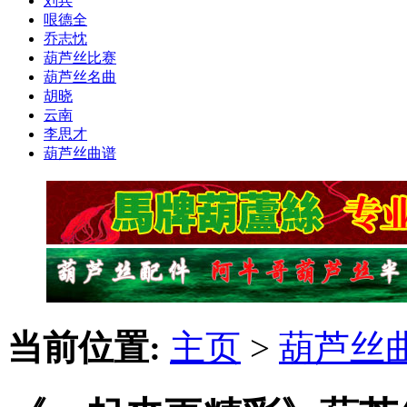
刘兵
哏德全
乔志忱
葫芦丝比赛
葫芦丝名曲
胡晓
云南
李思才
葫芦丝曲谱
当前位置:
主页
>
葫芦丝