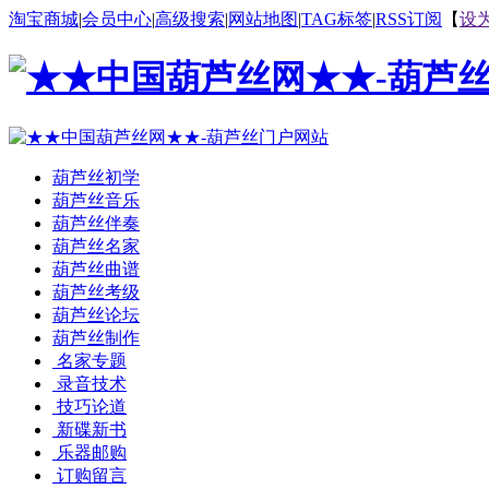
淘宝商城
|
会员中心
|
高级搜索
|
网站地图
|
TAG标签
|
RSS订阅
【
设
葫芦丝初学
葫芦丝音乐
葫芦丝伴奏
葫芦丝名家
葫芦丝曲谱
葫芦丝考级
葫芦丝论坛
葫芦丝制作
名家专题
录音技术
技巧论道
新碟新书
乐器邮购
订购留言