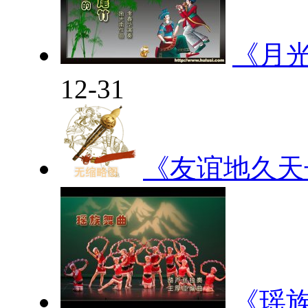
《月
12-31
《友谊地久天
《瑶