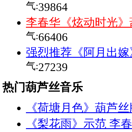
气:
39864
李春华《炫动时光》
气:
66406
强烈推荐《阿月出嫁
气:
27239
热门葫芦丝音乐
《荷塘月色》葫芦丝
《梨花雨》示范 李