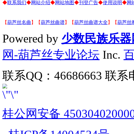
◆
联系我们
◆
网站介绍
◆
网站地图
◆
刊登广告
◆
使用说明
◆
网
【
葫芦丝名曲
】【
葫芦丝曲谱
】【
葫芦丝曲谱大全
】【
葫芦丝
Powered by
少数民族乐器
网-葫芦丝专业论坛
Inc.
联系QQ：46686663 联系电
桂公网安备 45030402000