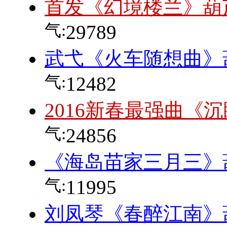
首发《幻境楼兰》葫
气:
29789
武弋《火车随想曲》
气:
12482
2016新春最强曲《
气:
24856
《海岛苗家三月三》
气:
11995
刘凤琴《春醉江南》