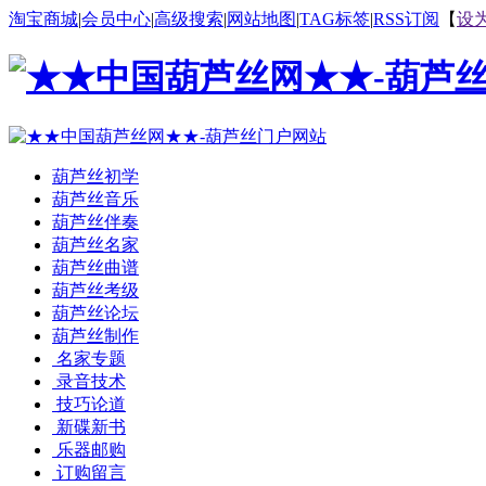
淘宝商城
|
会员中心
|
高级搜索
|
网站地图
|
TAG标签
|
RSS订阅
【
设
葫芦丝初学
葫芦丝音乐
葫芦丝伴奏
葫芦丝名家
葫芦丝曲谱
葫芦丝考级
葫芦丝论坛
葫芦丝制作
名家专题
录音技术
技巧论道
新碟新书
乐器邮购
订购留言