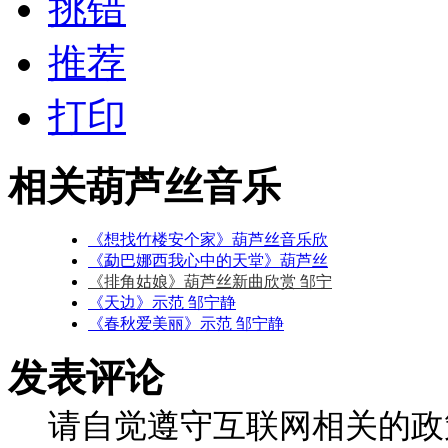
挑错
推荐
打印
相关葫芦丝音乐
《想找竹楼安个家》葫芦丝音乐欣
《勐巴娜西我心中的天堂》葫芦丝
《排角姑娘》葫芦丝新曲欣赏 邹宁
《天边》示范 邹宁静
《春秋爱美丽》示范 邹宁静
发表评论
请自觉遵守互联网相关的政