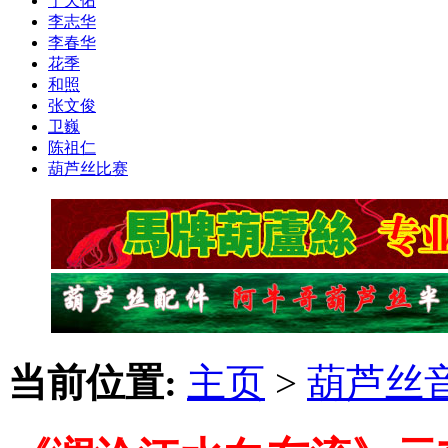
于天佑
李志华
李春华
花季
和照
张文俊
卫巍
陈祖仁
葫芦丝比赛
当前位置:
主页
>
葫芦丝