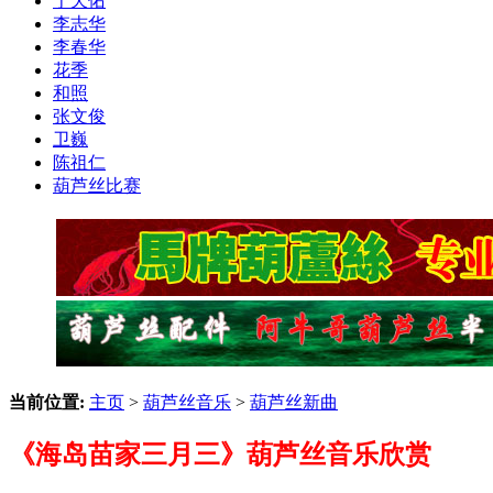
于天佑
李志华
李春华
花季
和照
张文俊
卫巍
陈祖仁
葫芦丝比赛
当前位置:
主页
>
葫芦丝音乐
>
葫芦丝新曲
《海岛苗家三月三》葫芦丝音乐欣赏