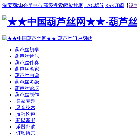
淘宝商城
|
会员中心
|
高级搜索
|
网站地图
|
TAG标签
|
RSS订阅
【
设
葫芦丝初学
葫芦丝音乐
葫芦丝伴奏
葫芦丝名家
葫芦丝曲谱
葫芦丝考级
葫芦丝论坛
葫芦丝制作
名家专题
录音技术
技巧论道
新碟新书
乐器邮购
订购留言