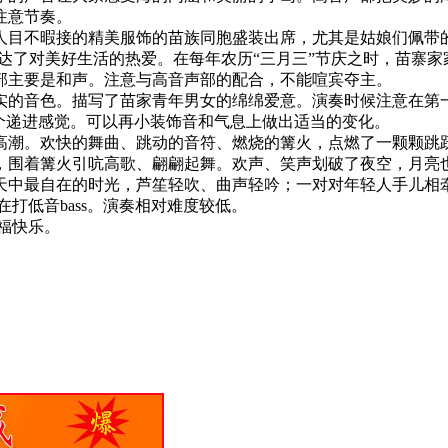
注意节奏。
人目不暇接的精美服饰的苗族同胞盛装出席，尤其是姑娘们佩带
达了对美好生活的热爱。在每年农历“三月三”节庆之时，苗寨
部主要是和声。注意与高音声部的配合，不能喧宾夺主。
实的音色。描写了苗家青年男女的绵绵爱意。演奏时候注意在第一
个递进感觉。可以再小装饰音和气息上做出适当的变化。
高潮。欢快的舞曲、跳动的音符、燃烧的篝火，点燃了一颗颗跳
，围着篝火引吭高歌、翩翩起舞。欢声、笑声划破了夜空，月亮
天中最自在的时光，芦笙轻吹、曲声轻吟；一对对年轻人手儿相
打低音bass。演奏相对难度较低。
福快乐。