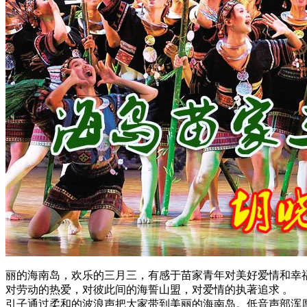
丽的海南岛，欢乐的三月三，有感于苗家青年对美好爱情和幸
对劳动的热爱，对彼此间的海誓山盟，对爱情的执著追求 。
引子通过柔和的波浪声把大家带到美丽的海南岛。低音声部浑