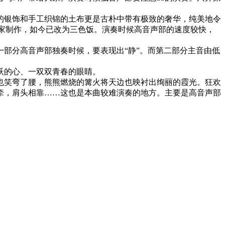
的银饰和手工织锦的土布更是古朴中带有极致的奢华，纯美地令
家家制作，如今已改为三色饭。演奏时候高音声部的速度较快，
部分高音声部独奏时候，要表现出“静”。而第二部分主音由低
跃的心、一双双青春的眼睛。
也笑弯了腰，熊熊燃烧的篝火将天边也映衬出绚丽的霞光。狂欢
牵，肩头相靠……这也是本曲较难演奏的地方。主要是高音声部