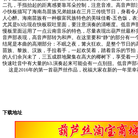
二孔，手指抬起的距离感要靠耳朵控制，注意音准。高音声部
小快板描写了海南岛苗族兄弟姐妹在三月三传统节日，身着令
人心醉。海南苗族有一种极富民族特色的美味佳肴-五色饭，表
尤其是b3出现在快板双吐里面，要注意演奏的清晰度。低音声
慢板里面运用了一点云南音乐的特色，尽量表现出葫芦丝最朴
音声部表现，高音声部转为和声。在这里要和“静”的部分有一
结尾是本曲的高潮部分：不眠之夜，篝火狂欢。是整个节日的
苗族、黎族、汉族，手拉着手，一起欢笑着，踏着音乐的节拍
的人们余兴未了，三五成群地聚集在高大的椰树下，享受着一
快速吐音中有大量的b3.演奏起来可能会有一点别扭。低音声部在
这是2016年的第一首葫芦丝作品，祝福大家在新的一年里幸
下载地址