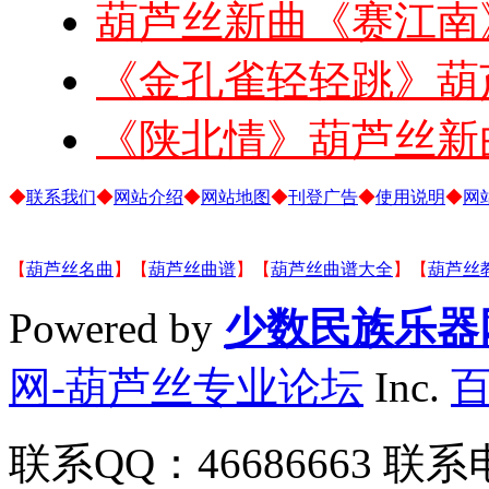
葫芦丝新曲《赛江南
《金孔雀轻轻跳》葫
《陕北情》葫芦丝新
◆
联系我们
◆
网站介绍
◆
网站地图
◆
刊登广告
◆
使用说明
◆
网
【
葫芦丝名曲
】【
葫芦丝曲谱
】【
葫芦丝曲谱大全
】【
葫芦丝
Powered by
少数民族乐器
网-葫芦丝专业论坛
Inc.
联系QQ：46686663 联系电