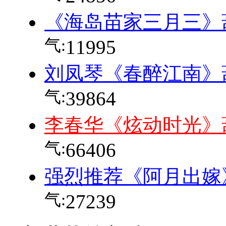
《海岛苗家三月三》
气:
11995
刘凤琴《春醉江南》
气:
39864
李春华《炫动时光》
气:
66406
强烈推荐《阿月出嫁
气:
27239