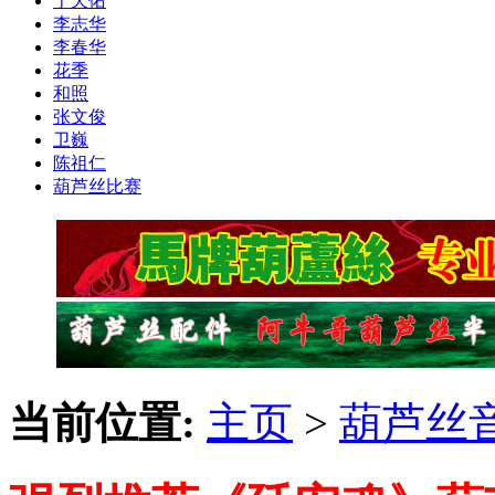
于天佑
李志华
李春华
花季
和照
张文俊
卫巍
陈祖仁
葫芦丝比赛
当前位置:
主页
>
葫芦丝