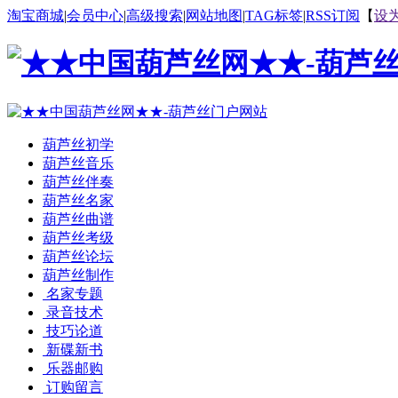
淘宝商城
|
会员中心
|
高级搜索
|
网站地图
|
TAG标签
|
RSS订阅
【
设
葫芦丝初学
葫芦丝音乐
葫芦丝伴奏
葫芦丝名家
葫芦丝曲谱
葫芦丝考级
葫芦丝论坛
葫芦丝制作
名家专题
录音技术
技巧论道
新碟新书
乐器邮购
订购留言