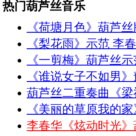
热门葫芦丝音乐
《荷塘月色》葫芦丝
《梨花雨》示范 李
《一剪梅》葫芦丝示
《谁说女子不如男》
葫芦丝二重奏曲《梁
《美丽的草原我的家
李春华《炫动时光》