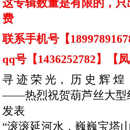
这专辑数量是有限的，只出
费
联系手机号【1899789167
qq号【1436252782】
寻 迹 荣 光， 历 史 辉 煌
——热烈祝贺葫芦丝大型
发表
“滚滚延河水，巍巍宝塔