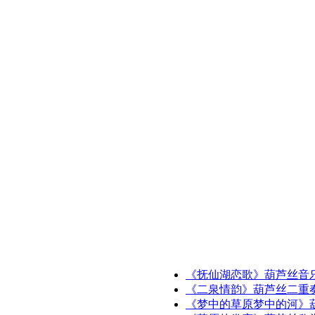
《抚仙湖恋歌》葫芦丝音
《二泉情韵》葫芦丝二重
《梦中的草原梦中的河》