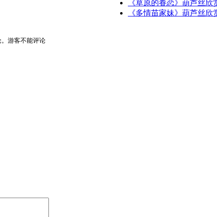
《草原的眷恋》葫芦丝欣赏
《多情苗家妹》葫芦丝欣
论。游客不能评论