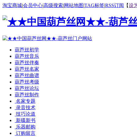
淘宝商城
|
会员中心
|
高级搜索
|
网站地图
|
TAG标签
|
RSS订阅
【
设
葫芦丝初学
葫芦丝音乐
葫芦丝伴奏
葫芦丝名家
葫芦丝曲谱
葫芦丝考级
葫芦丝论坛
葫芦丝制作
名家专题
录音技术
技巧论道
新碟新书
乐器邮购
订购留言