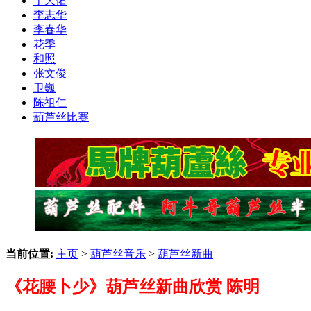
于天佑
李志华
李春华
花季
和照
张文俊
卫巍
陈祖仁
葫芦丝比赛
当前位置:
主页
>
葫芦丝音乐
>
葫芦丝新曲
《花腰卜少》葫芦丝新曲欣赏 陈明