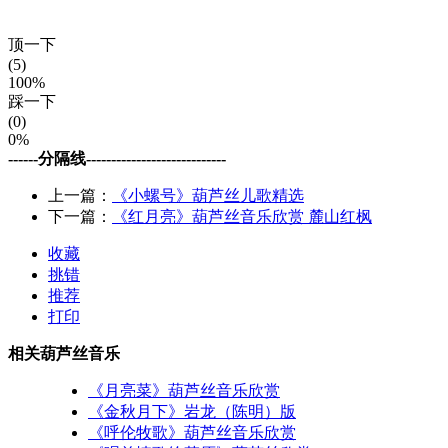
顶一下
(5)
100%
踩一下
(0)
0%
------分隔线----------------------------
上一篇：
《小螺号》葫芦丝儿歌精选
下一篇：
《红月亮》葫芦丝音乐欣赏 麓山红枫
收藏
挑错
推荐
打印
相关葫芦丝音乐
《月亮菜》葫芦丝音乐欣赏
《金秋月下》岩龙（陈明）版
《呼伦牧歌》葫芦丝音乐欣赏