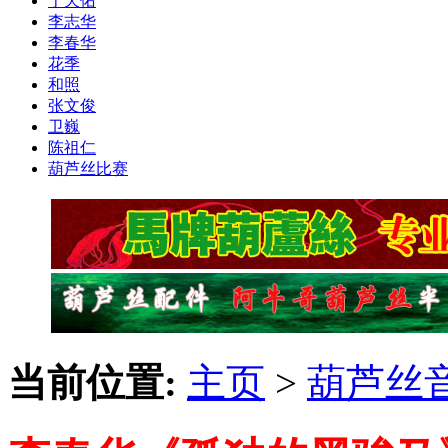
于天佑
李志华
李春华
花季
和照
张文俊
卫巍
陈祖仁
葫芦丝比赛
当前位置:
主页
>
葫芦丝