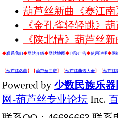
葫芦丝新曲《赛江南
《金孔雀轻轻跳》葫
《陕北情》葫芦丝新
◆
联系我们
◆
网站介绍
◆
网站地图
◆
刊登广告
◆
使用说明
◆
网
【
葫芦丝名曲
】【
葫芦丝曲谱
】【
葫芦丝曲谱大全
】【
葫芦丝
Powered by
少数民族乐器
网-葫芦丝专业论坛
Inc.
联系QQ：46686663 联系电