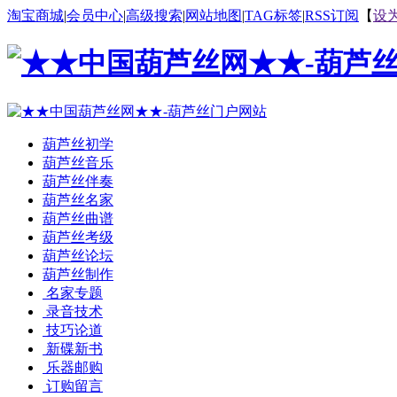
淘宝商城
|
会员中心
|
高级搜索
|
网站地图
|
TAG标签
|
RSS订阅
【
设
葫芦丝初学
葫芦丝音乐
葫芦丝伴奏
葫芦丝名家
葫芦丝曲谱
葫芦丝考级
葫芦丝论坛
葫芦丝制作
名家专题
录音技术
技巧论道
新碟新书
乐器邮购
订购留言