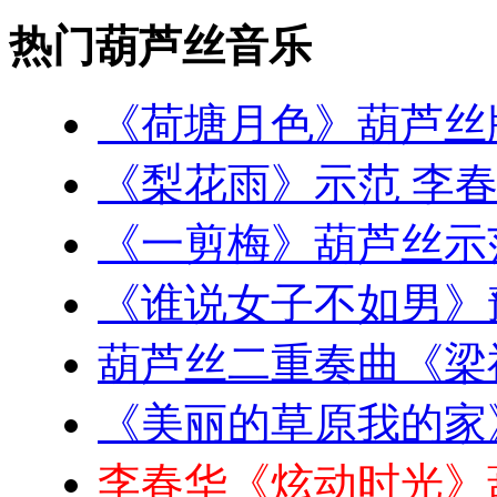
热门葫芦丝音乐
《荷塘月色》葫芦丝
《梨花雨》示范 李
《一剪梅》葫芦丝示
《谁说女子不如男》
葫芦丝二重奏曲《梁
《美丽的草原我的家
李春华《炫动时光》