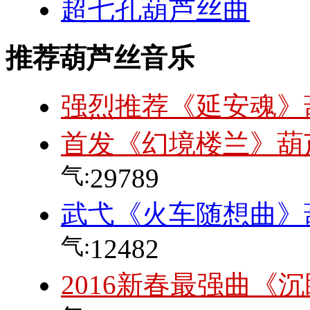
超七孔葫芦丝曲
推荐葫芦丝音乐
强烈推荐《延安魂》
首发《幻境楼兰》葫
气:
29789
武弋《火车随想曲》
气:
12482
2016新春最强曲《