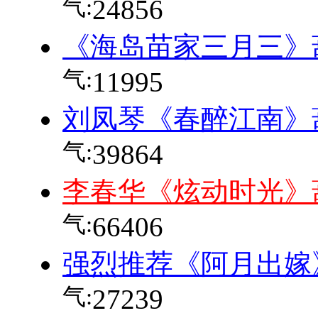
气:
24856
《海岛苗家三月三》
气:
11995
刘凤琴《春醉江南》
气:
39864
李春华《炫动时光》
气:
66406
强烈推荐《阿月出嫁
气:
27239