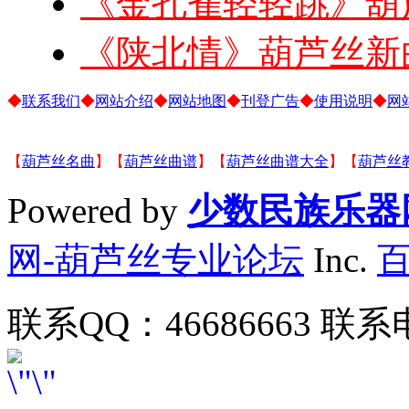
《金孔雀轻轻跳》葫
《陕北情》葫芦丝新
◆
联系我们
◆
网站介绍
◆
网站地图
◆
刊登广告
◆
使用说明
◆
网
【
葫芦丝名曲
】【
葫芦丝曲谱
】【
葫芦丝曲谱大全
】【
葫芦丝
Powered by
少数民族乐器
网-葫芦丝专业论坛
Inc.
联系QQ：46686663 联系电