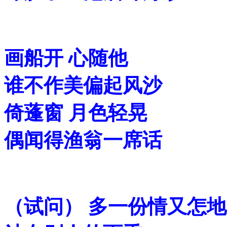
画船开 心随他
谁不作美偏起风沙
倚蓬窗 月色轻晃
偶闻得渔翁一席话
（试问） 多一份情又怎地