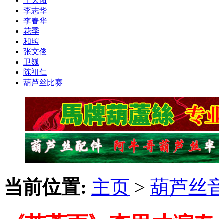
于天佑
李志华
李春华
花季
和照
张文俊
卫巍
陈祖仁
葫芦丝比赛
当前位置:
主页
>
葫芦丝