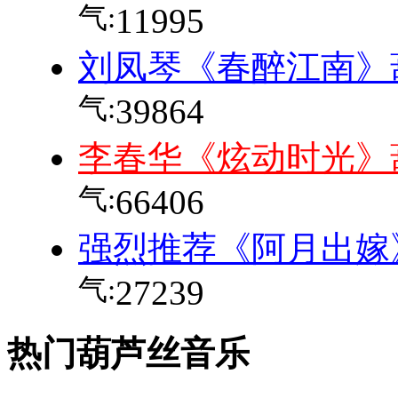
气:
11995
刘凤琴《春醉江南》
气:
39864
李春华《炫动时光》
气:
66406
强烈推荐《阿月出嫁
气:
27239
热门葫芦丝音乐