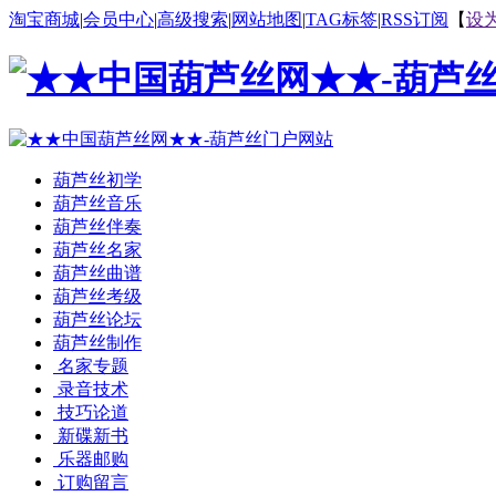
淘宝商城
|
会员中心
|
高级搜索
|
网站地图
|
TAG标签
|
RSS订阅
【
设
葫芦丝初学
葫芦丝音乐
葫芦丝伴奏
葫芦丝名家
葫芦丝曲谱
葫芦丝考级
葫芦丝论坛
葫芦丝制作
名家专题
录音技术
技巧论道
新碟新书
乐器邮购
订购留言