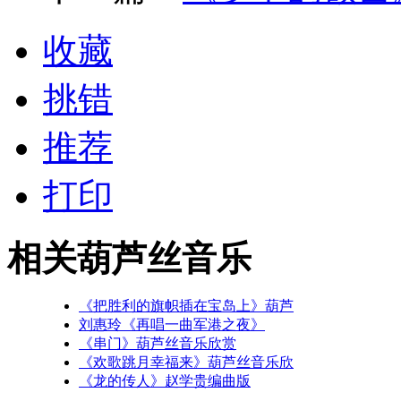
收藏
挑错
推荐
打印
相关葫芦丝音乐
《把胜利的旗帜插在宝岛上》葫芦
刘惠玲《再唱一曲军港之夜》
《串门》葫芦丝音乐欣赏
《欢歌跳月幸福来》葫芦丝音乐欣
《龙的传人》赵学贵编曲版