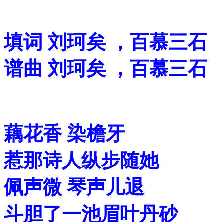
填词 刘珂矣 ，百慕三石
谱曲 刘珂矣 ，百慕三石
藕花香 染檐牙
惹那诗人纵步随她
佩声微 琴声儿退
斗胆了一池眉叶丹砂