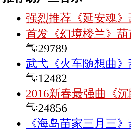
强烈推荐《延安魂》
首发《幻境楼兰》葫
气:
29789
武弋《火车随想曲》
气:
12482
2016新春最强曲《
气:
24856
《海岛苗家三月三》