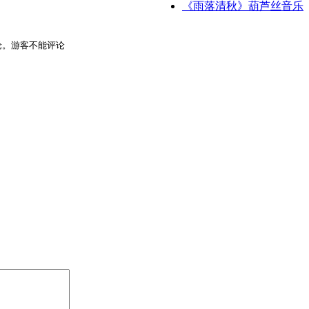
《雨落清秋》葫芦丝音乐
论。游客不能评论