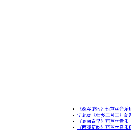
《彝乡踏歌》葫芦丝音乐
伍龙虎《壮乡三月三》葫
《岭南春早》葫芦丝音乐
《西湖新韵》葫芦丝音乐