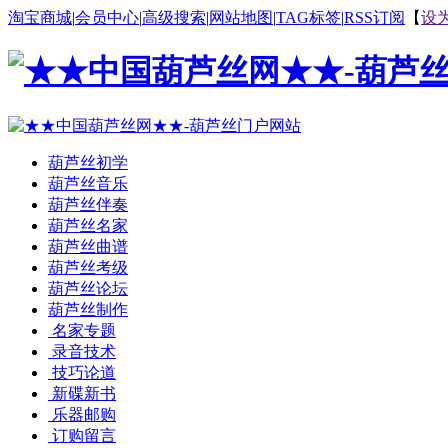
淘宝商城
|
会员中心
|
高级搜索
|
网站地图
|
TAG标签
|
RSS订阅
【
设
葫芦丝初学
葫芦丝音乐
葫芦丝伴奏
葫芦丝名家
葫芦丝曲谱
葫芦丝考级
葫芦丝论坛
葫芦丝制作
名家专题
录音技术
技巧论道
新碟新书
乐器邮购
订购留言