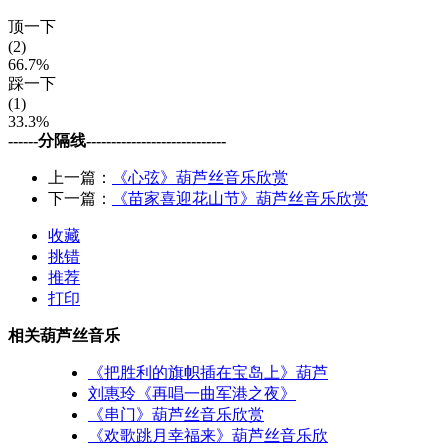
顶一下
(2)
66.7%
踩一下
(1)
33.3%
------分隔线----------------------------
上一篇：
《心弦》葫芦丝音乐欣赏
下一篇：
《苗家喜迎花山节》葫芦丝音乐欣赏
收藏
挑错
推荐
打印
相关葫芦丝音乐
《把胜利的旗帜插在宝岛上》葫芦
刘惠玲《再唱一曲军港之夜》
《串门》葫芦丝音乐欣赏
《欢歌跳月幸福来》葫芦丝音乐欣