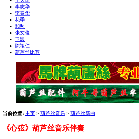
于天佑
李志华
李春华
花季
和照
张文俊
卫巍
陈祖仁
葫芦丝比赛
当前位置:
主页
>
葫芦丝音乐
>
葫芦丝新曲
《心弦》葫芦丝音乐伴奏