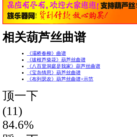
相关葫芦丝曲谱
《灞桥春柳》曲谱
《拔根芦柴花》葫芦丝曲谱
《八百里洞庭是我家》葫芦丝曲谱
《宝岛情思》葫芦丝曲谱
《布列瑟农》葫芦丝曲谱+示范
顶一下
(11)
84.6%