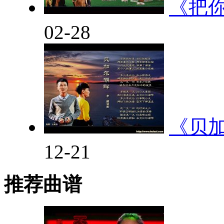
《把
02-28
《贝
12-21
推荐曲谱