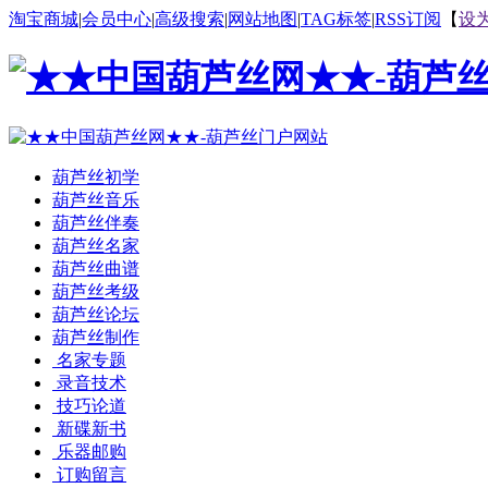
淘宝商城
|
会员中心
|
高级搜索
|
网站地图
|
TAG标签
|
RSS订阅
【
设
葫芦丝初学
葫芦丝音乐
葫芦丝伴奏
葫芦丝名家
葫芦丝曲谱
葫芦丝考级
葫芦丝论坛
葫芦丝制作
名家专题
录音技术
技巧论道
新碟新书
乐器邮购
订购留言