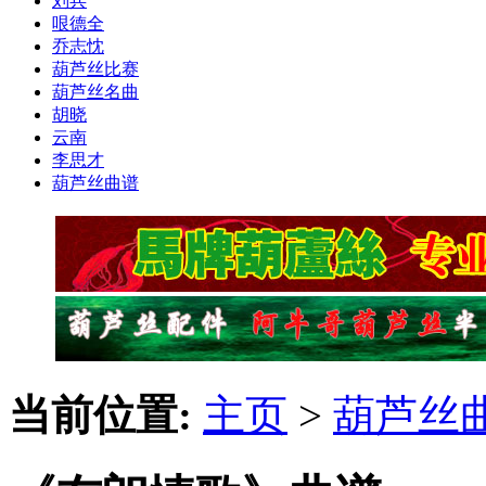
刘兵
哏德全
乔志忱
葫芦丝比赛
葫芦丝名曲
胡晓
云南
李思才
葫芦丝曲谱
当前位置:
主页
>
葫芦丝