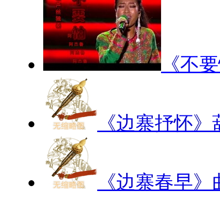
《不要
《边寨抒怀》
《边寨春早》