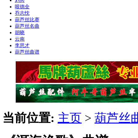
刘兵
哏德全
乔志忱
葫芦丝比赛
葫芦丝名曲
胡晓
云南
李思才
葫芦丝曲谱
当前位置:
主页
>
葫芦丝