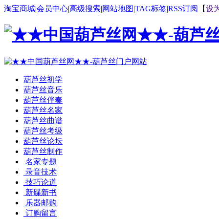
淘宝商城
|
会员中心
|
高级搜索
|
网站地图
|
TAG标签
|
RSS订阅
【
设
葫芦丝初学
葫芦丝音乐
葫芦丝伴奏
葫芦丝名家
葫芦丝曲谱
葫芦丝考级
葫芦丝论坛
葫芦丝制作
名家专题
录音技术
技巧论道
新碟新书
乐器邮购
订购留言