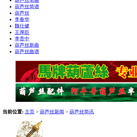
葫芦丝名曲
葫芦丝简谱
葫芦丝
李春华
魏仕健
王厚臣
李贵中
葫芦丝新曲
葫芦丝曲谱
当前位置:
主页
>
葫芦丝新闻
>
葫芦丝简讯