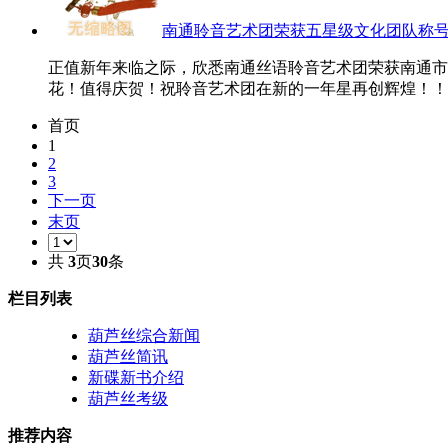
南通聆音艺术团荣获五星级文化团队称
正值新年来临之际，欣悉南通丝语聆音艺术团荣获南通市
花！值得庆贺！祝聆音艺术团在新的一年星再创辉煌！！！.
首页
1
2
3
下一页
末页
共
3
页
30
条
栏目列表
葫芦丝综合新闻
葫芦丝简讯
新碟新书介绍
葫芦丝考级
推荐内容