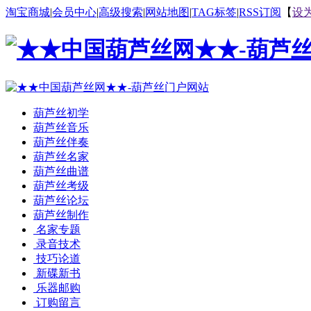
淘宝商城
|
会员中心
|
高级搜索
|
网站地图
|
TAG标签
|
RSS订阅
【
设
葫芦丝初学
葫芦丝音乐
葫芦丝伴奏
葫芦丝名家
葫芦丝曲谱
葫芦丝考级
葫芦丝论坛
葫芦丝制作
名家专题
录音技术
技巧论道
新碟新书
乐器邮购
订购留言