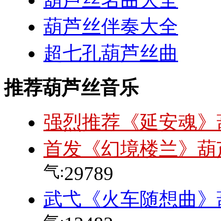
葫芦丝伴奏大全
超七孔葫芦丝曲
推荐葫芦丝音乐
强烈推荐《延安魂》
首发《幻境楼兰》葫
气:
29789
武弋《火车随想曲》