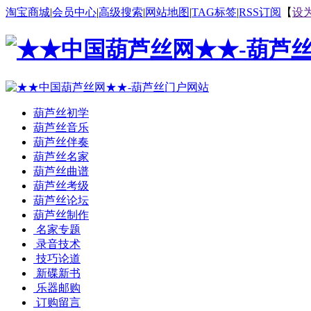
淘宝商城
|
会员中心
|
高级搜索
|
网站地图
|
TAG标签
|
RSS订阅
【
设
葫芦丝初学
葫芦丝音乐
葫芦丝伴奏
葫芦丝名家
葫芦丝曲谱
葫芦丝考级
葫芦丝论坛
葫芦丝制作
名家专题
录音技术
技巧论道
新碟新书
乐器邮购
订购留言