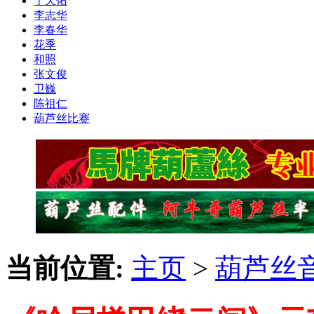
于天佑
李志华
李春华
花季
和照
张文俊
卫巍
陈祖仁
葫芦丝比赛
当前位置:
主页
>
葫芦丝