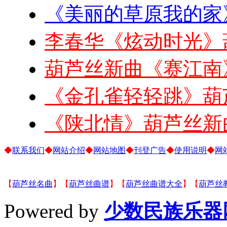
《美丽的草原我的家
李春华《炫动时光》
葫芦丝新曲《赛江南
《金孔雀轻轻跳》葫
《陕北情》葫芦丝新
◆
联系我们
◆
网站介绍
◆
网站地图
◆
刊登广告
◆
使用说明
◆
网
【
葫芦丝名曲
】【
葫芦丝曲谱
】【
葫芦丝曲谱大全
】【
葫芦丝
Powered by
少数民族乐器