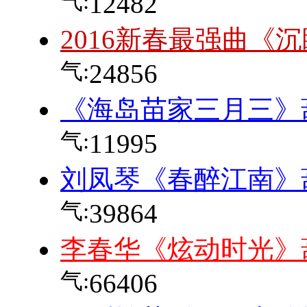
气:
12482
2016新春最强曲《
气:
24856
《海岛苗家三月三》
气:
11995
刘凤琴《春醉江南》
气:
39864
李春华《炫动时光》
气:
66406