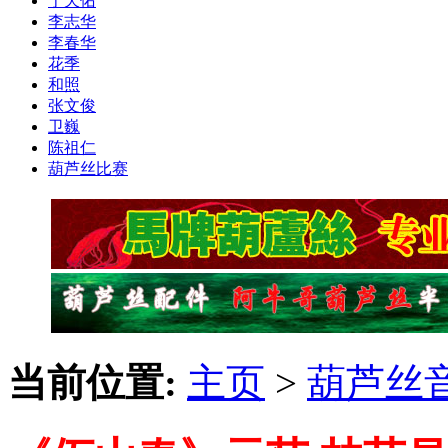
于天佑
李志华
李春华
花季
和照
张文俊
卫巍
陈祖仁
葫芦丝比赛
当前位置:
主页
>
葫芦丝