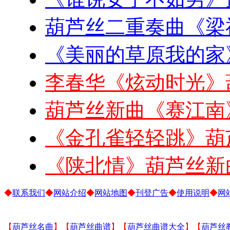
葫芦丝二重奏曲《梁
《美丽的草原我的家
李春华《炫动时光》
葫芦丝新曲《赛江南
《金孔雀轻轻跳》葫
《陕北情》葫芦丝新
◆
联系我们
◆
网站介绍
◆
网站地图
◆
刊登广告
◆
使用说明
◆
网
【
葫芦丝名曲
】【
葫芦丝曲谱
】【
葫芦丝曲谱大全
】【
葫芦丝