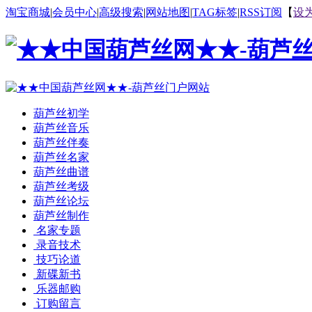
淘宝商城
|
会员中心
|
高级搜索
|
网站地图
|
TAG标签
|
RSS订阅
【
设
葫芦丝初学
葫芦丝音乐
葫芦丝伴奏
葫芦丝名家
葫芦丝曲谱
葫芦丝考级
葫芦丝论坛
葫芦丝制作
名家专题
录音技术
技巧论道
新碟新书
乐器邮购
订购留言