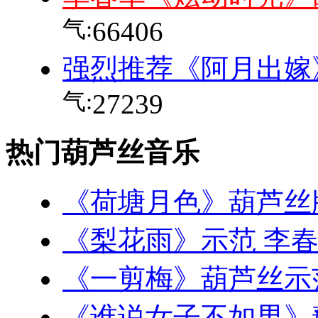
气:
66406
强烈推荐《阿月出嫁
气:
27239
热门葫芦丝音乐
《荷塘月色》葫芦丝
《梨花雨》示范 李
《一剪梅》葫芦丝示
《谁说女子不如男》