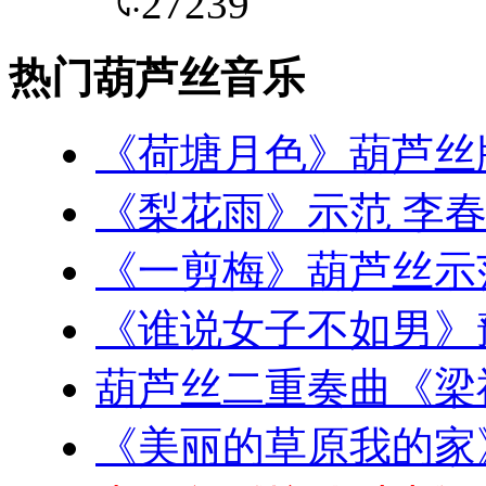
气:
27239
热门葫芦丝音乐
《荷塘月色》葫芦丝
《梨花雨》示范 李
《一剪梅》葫芦丝示
《谁说女子不如男》
葫芦丝二重奏曲《梁
《美丽的草原我的家