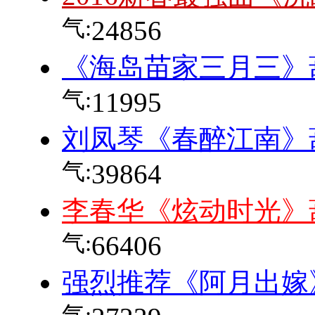
气:
24856
《海岛苗家三月三》
气:
11995
刘凤琴《春醉江南》
气:
39864
李春华《炫动时光》
气:
66406
强烈推荐《阿月出嫁