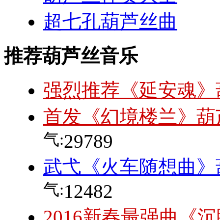
超七孔葫芦丝曲
推荐葫芦丝音乐
强烈推荐《延安魂》
首发《幻境楼兰》葫
气:
29789
武弋《火车随想曲》
气:
12482
2016新春最强曲《