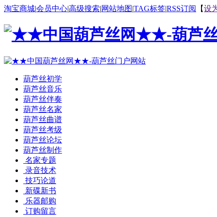
淘宝商城
|
会员中心
|
高级搜索
|
网站地图
|
TAG标签
|
RSS订阅
【
设
葫芦丝初学
葫芦丝音乐
葫芦丝伴奏
葫芦丝名家
葫芦丝曲谱
葫芦丝考级
葫芦丝论坛
葫芦丝制作
名家专题
录音技术
技巧论道
新碟新书
乐器邮购
订购留言