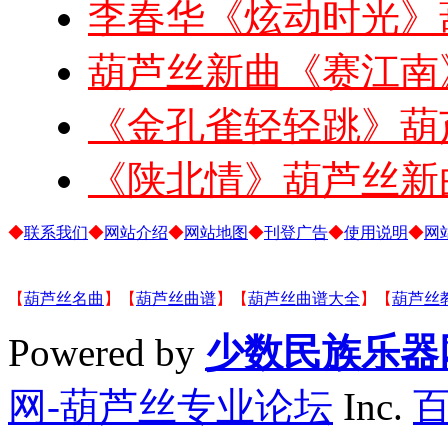
李春华《炫动时光》
葫芦丝新曲《赛江南
《金孔雀轻轻跳》葫
《陕北情》葫芦丝新
◆
联系我们
◆
网站介绍
◆
网站地图
◆
刊登广告
◆
使用说明
◆
网
【
葫芦丝名曲
】【
葫芦丝曲谱
】【
葫芦丝曲谱大全
】【
葫芦丝
Powered by
少数民族乐器
网-葫芦丝专业论坛
Inc.