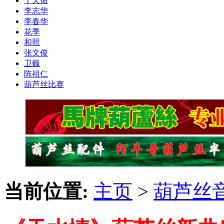
于天佑
李志华
李春华
花季
和照
张文俊
卫巍
陈祖仁
葫芦丝比赛
当前位置:
主页
>
葫芦丝