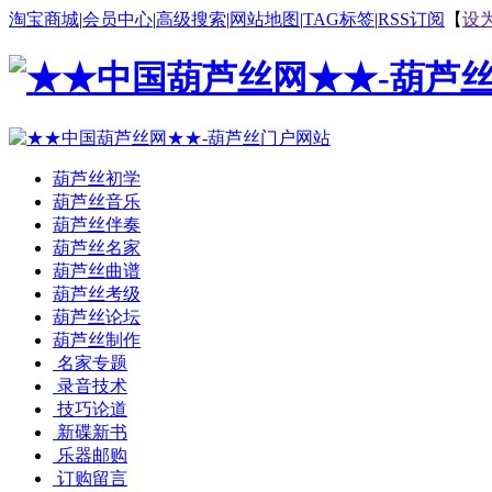
淘宝商城
|
会员中心
|
高级搜索
|
网站地图
|
TAG标签
|
RSS订阅
【
设
葫芦丝初学
葫芦丝音乐
葫芦丝伴奏
葫芦丝名家
葫芦丝曲谱
葫芦丝考级
葫芦丝论坛
葫芦丝制作
名家专题
录音技术
技巧论道
新碟新书
乐器邮购
订购留言