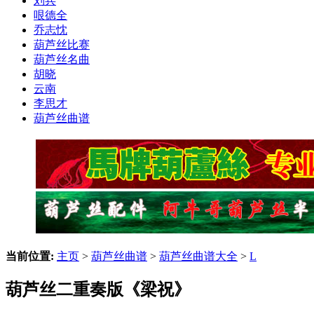
刘兵
哏德全
乔志忱
葫芦丝比赛
葫芦丝名曲
胡晓
云南
李思才
葫芦丝曲谱
当前位置:
主页
>
葫芦丝曲谱
>
葫芦丝曲谱大全
>
L
葫芦丝二重奏版《梁祝》