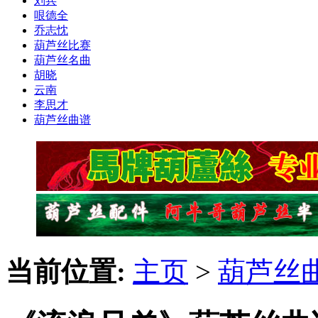
刘兵
哏德全
乔志忱
葫芦丝比赛
葫芦丝名曲
胡晓
云南
李思才
葫芦丝曲谱
当前位置:
主页
>
葫芦丝