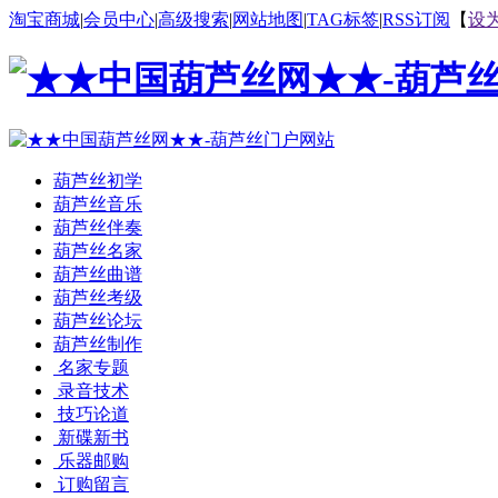
淘宝商城
|
会员中心
|
高级搜索
|
网站地图
|
TAG标签
|
RSS订阅
【
设
葫芦丝初学
葫芦丝音乐
葫芦丝伴奏
葫芦丝名家
葫芦丝曲谱
葫芦丝考级
葫芦丝论坛
葫芦丝制作
名家专题
录音技术
技巧论道
新碟新书
乐器邮购
订购留言