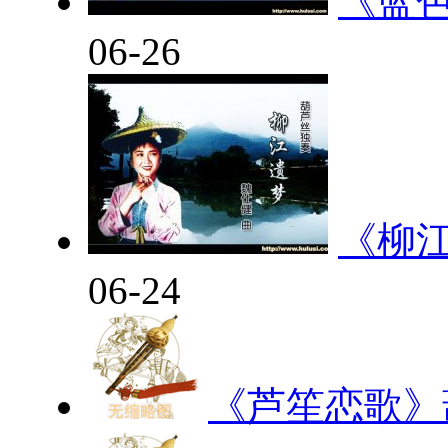
《蓝
06-26
《柳
06-24
《芦笙恋歌》