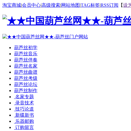
淘宝商城
|
会员中心
|
高级搜索
|
网站地图
|
TAG标签
|
RSS订阅
【
设
葫芦丝初学
葫芦丝音乐
葫芦丝伴奏
葫芦丝名家
葫芦丝曲谱
葫芦丝考级
葫芦丝论坛
葫芦丝制作
名家专题
录音技术
技巧论道
新碟新书
乐器邮购
订购留言