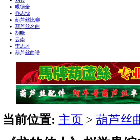
刘兵
哏德全
乔志忱
葫芦丝比赛
葫芦丝名曲
胡晓
云南
李思才
葫芦丝曲谱
当前位置:
主页
>
葫芦丝