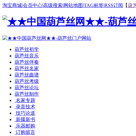
淘宝商城
|
会员中心
|
高级搜索
|
网站地图
|
TAG标签
|
RSS订阅
【
设
葫芦丝初学
葫芦丝音乐
葫芦丝伴奏
葫芦丝名家
葫芦丝曲谱
葫芦丝考级
葫芦丝论坛
葫芦丝制作
名家专题
录音技术
技巧论道
新碟新书
乐器邮购
订购留言