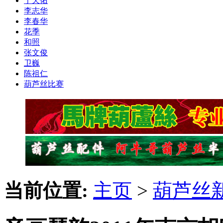
于天佑
李志华
李春华
花季
和照
张文俊
卫巍
陈祖仁
葫芦丝比赛
当前位置:
主页
>
葫芦丝