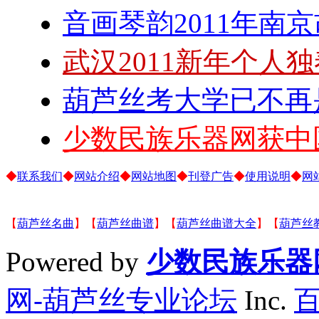
音画琴韵2011年南
武汉2011新年个人
葫芦丝考大学已不再
少数民族乐器网获中
◆
联系我们
◆
网站介绍
◆
网站地图
◆
刊登广告
◆
使用说明
◆
网
【
葫芦丝名曲
】【
葫芦丝曲谱
】【
葫芦丝曲谱大全
】【
葫芦丝
Powered by
少数民族乐器
网-葫芦丝专业论坛
Inc.