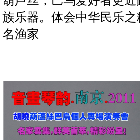
葫芦丝，巴乌爱好者更近
族乐器。体会中华民乐之精
名渔家