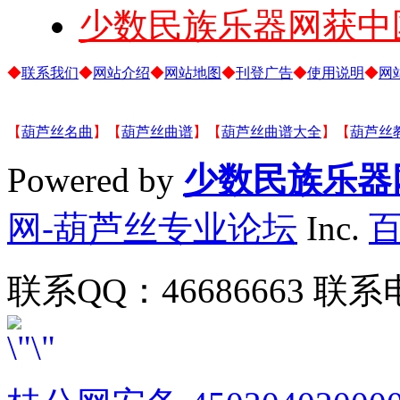
少数民族乐器网获中
◆
联系我们
◆
网站介绍
◆
网站地图
◆
刊登广告
◆
使用说明
◆
网
【
葫芦丝名曲
】【
葫芦丝曲谱
】【
葫芦丝曲谱大全
】【
葫芦丝
Powered by
少数民族乐器
网-葫芦丝专业论坛
Inc.
联系QQ：46686663 联系电