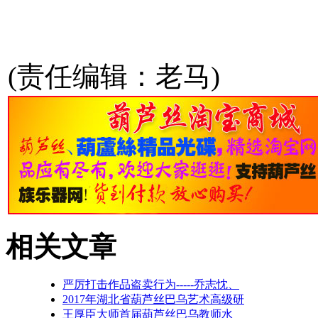
(责任编辑：老马)
相关文章
严厉打击作品盗卖行为-----乔志忱、
2017年湖北省葫芦丝巴乌艺术高级研
王厚臣大师首届葫芦丝巴乌教师水