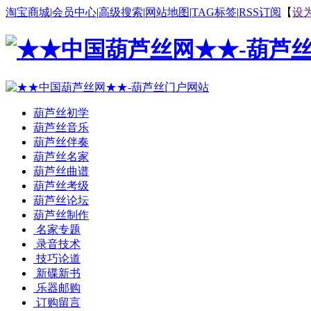
淘宝商城
|
会员中心
|
高级搜索
|
网站地图
|
TAG标签
|
RSS订阅
【
设
葫芦丝初学
葫芦丝音乐
葫芦丝伴奏
葫芦丝名家
葫芦丝曲谱
葫芦丝考级
葫芦丝论坛
葫芦丝制作
名家专题
录音技术
技巧论道
新碟新书
乐器邮购
订购留言