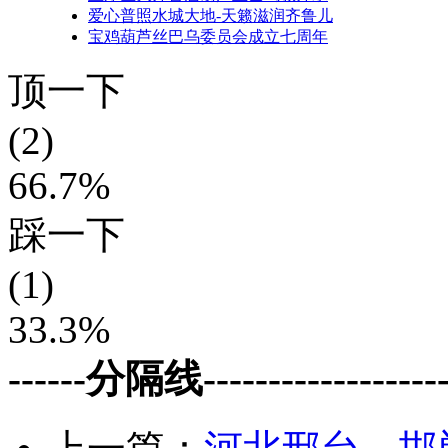
爱心普照水城大地-天籁滋润齐鲁儿
宝鸡葫芦丝巴乌委员会成立七周年
顶一下
(2)
66.7%
踩一下
(1)
33.3%
------分隔线--------------------