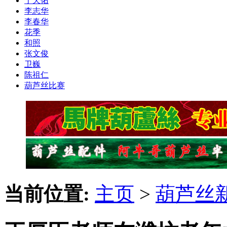
于天佑
李志华
李春华
花季
和照
张文俊
卫巍
陈祖仁
葫芦丝比赛
当前位置:
主页
>
葫芦丝