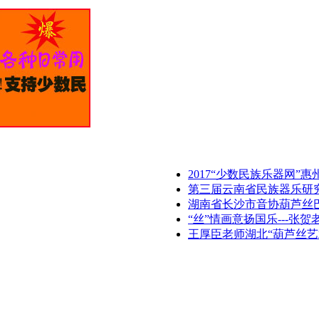
2017“少数民族乐器网”
第三届云南省民族器乐研
湖南省长沙市音协葫芦丝
“丝”情画意扬国乐---张贺
王厚臣老师湖北“葫芦丝