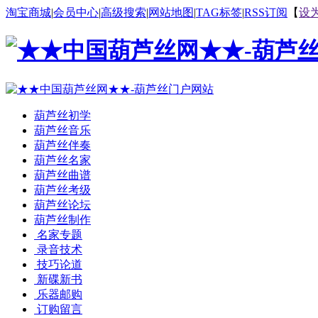
淘宝商城
|
会员中心
|
高级搜索
|
网站地图
|
TAG标签
|
RSS订阅
【
设
葫芦丝初学
葫芦丝音乐
葫芦丝伴奏
葫芦丝名家
葫芦丝曲谱
葫芦丝考级
葫芦丝论坛
葫芦丝制作
名家专题
录音技术
技巧论道
新碟新书
乐器邮购
订购留言