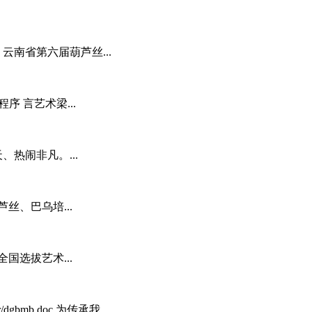
21.doc 云南省第六届葫芦丝...
序 言艺术梁...
、热闹非凡。...
丝、巴乌培...
国选拔艺术...
dgbmb.doc 为传承我...