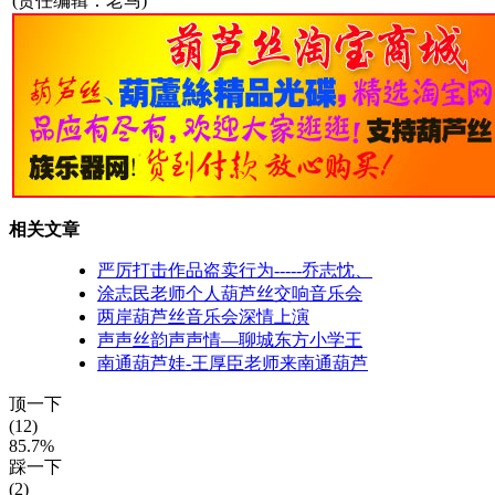
(责任编辑：老马)
相关文章
严厉打击作品盗卖行为-----乔志忱、
涂志民老师个人葫芦丝交响音乐会
两岸葫芦丝音乐会深情上演
声声丝韵声声情—聊城东方小学王
南通葫芦娃-王厚臣老师来南通葫芦
顶一下
(12)
85.7%
踩一下
(2)