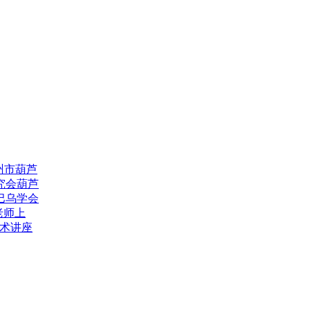
惠州市葫芦
究会葫芦
巴乌学会
老师上
艺术讲座