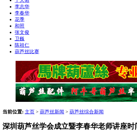
于天佑
李志华
李春华
花季
和照
张文俊
卫巍
陈祖仁
葫芦丝比赛
当前位置:
主页
>
葫芦丝新闻
>
葫芦丝综合新闻
深圳葫芦丝学会成立暨李春华老师讲座时