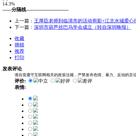
14.3%
------分隔线----------------------------
上一篇：
王厚臣老师到临清市的活动剪影+江北水城爱心
下一篇：
深圳市葫芦丝巴乌学会成立（转自深圳晚报）
收藏
挑错
推荐
打印
发表评论
请自觉遵守互联网相关的政策法规，严禁发布色情、暴力、反动的言
评价:
中立
好评
差评
表情: