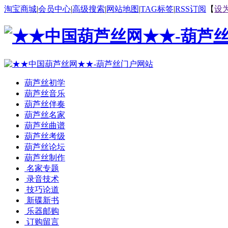
淘宝商城
|
会员中心
|
高级搜索
|
网站地图
|
TAG标签
|
RSS订阅
【
设
葫芦丝初学
葫芦丝音乐
葫芦丝伴奏
葫芦丝名家
葫芦丝曲谱
葫芦丝考级
葫芦丝论坛
葫芦丝制作
名家专题
录音技术
技巧论道
新碟新书
乐器邮购
订购留言