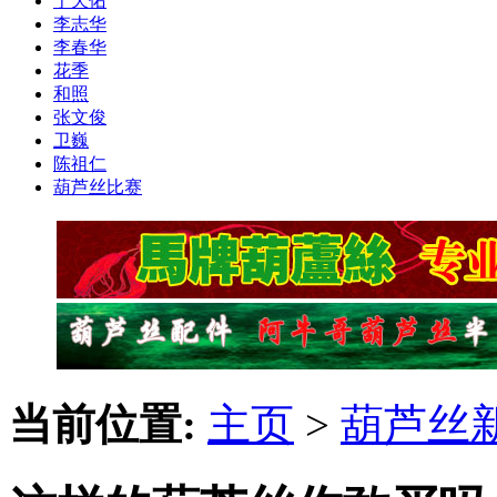
于天佑
李志华
李春华
花季
和照
张文俊
卫巍
陈祖仁
葫芦丝比赛
当前位置:
主页
>
葫芦丝