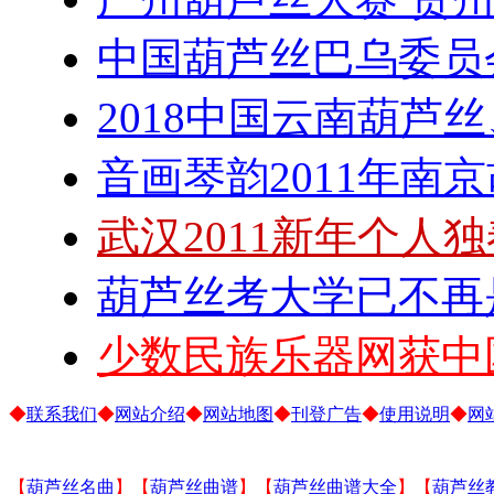
中国葫芦丝巴乌委员
2018中国云南葫芦
音画琴韵2011年南
武汉2011新年个人
葫芦丝考大学已不再
少数民族乐器网获中
◆
联系我们
◆
网站介绍
◆
网站地图
◆
刊登广告
◆
使用说明
◆
网
【
葫芦丝名曲
】【
葫芦丝曲谱
】【
葫芦丝曲谱大全
】【
葫芦丝