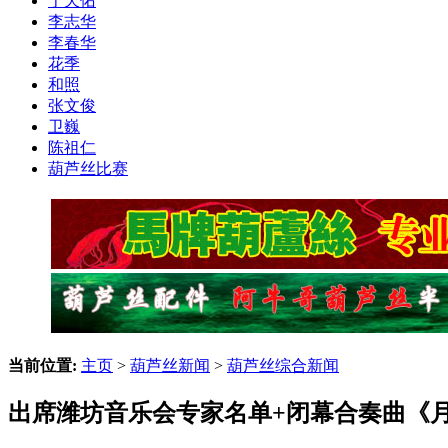
于天佑
李志华
李春华
花季
和照
张文俊
卫巍
陈祖仁
葫芦丝比赛
当前位置:
主页
>
葫芦丝新闻
>
葫芦丝综合新闻
出席潍坊音乐会专家名单+闭幕合奏曲《