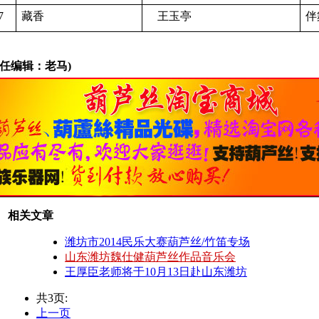
7
藏香
王玉亭
伴
责任编辑：老马)
相关文章
潍坊市2014民乐大赛葫芦丝/竹笛专场
山东潍坊魏仕健葫芦丝作品音乐会
王厚臣老师将于10月13日赴山东潍坊
共3页:
上一页