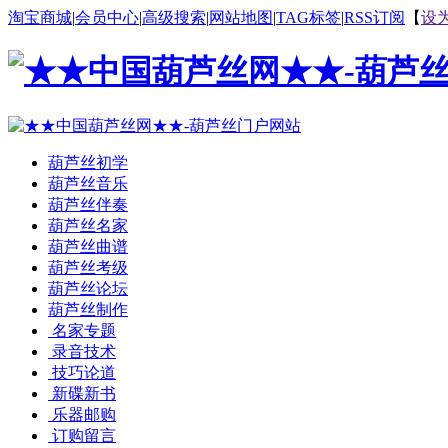
淘宝商城
|
会员中心
|
高级搜索
|
网站地图
|
TAG标签
|
RSS订阅
【
设
葫芦丝初学
葫芦丝音乐
葫芦丝伴奏
葫芦丝名家
葫芦丝曲谱
葫芦丝考级
葫芦丝论坛
葫芦丝制作
名家专题
录音技术
技巧论道
新碟新书
乐器邮购
订购留言