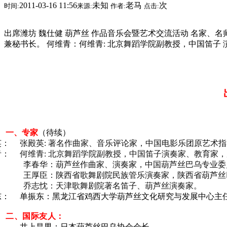
2011-03-16 11:56
未知
老马
次
时间:
来源:
作者:
点击:
出席潍坊 魏仕健 葫芦丝 作品音乐会暨艺术交流活动 名家、名
兼秘书长。 何维青：何维青: 北京舞蹈学院副教授，中国笛子 
一、专家
（待续）
英： 张殿英: 著名作曲家、音乐评论家，
中国
电影乐团原艺术指
青： 何维青: 北京舞蹈学院副教授，中国笛子
演奏
家、教育家，
李春华
：葫芦丝作曲家、演奏家，中国葫芦丝巴乌专业委
王厚臣
：陕西省歌舞剧院民族管乐演奏家，陕西省葫芦丝
乔志忱
：天津歌舞剧院著名笛子、葫芦丝演奏家。
东： 单振东：黑龙江省鸡西大学葫芦丝文化研究与发展中心主
二、国际友人：
井上昌男：日本葫芦丝巴乌协会会长