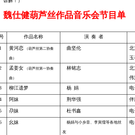
谅解！）
魏仕健葫芦丝作品音乐会节目单
号
作品名称
演
奏
者
1
黄河恋
曲坚伦
北
（葫芦丝第二协奏
玉
曲）
2
孟姜女
林铭志
北
（葫芦丝第一协奏
伟
曲）
3
柳江遗梦
杨
娟
电
4
阿妹
荆华强
伴
5
尕妹
杜书鑫
电
6
幺妹
电
杨娟与小乡音、李寅儒等各地丝
友