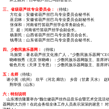
三、省级葫芦丝专业委员会：
（
待续）
方红金：
安徽
省葫芦丝巴乌专业委员会秘书长
巫启林：安徽省葫芦丝巴乌专业委员会副秘书长
张保和：
河南省竹笛葫芦丝学会常务副会长。
王
超：
河南省竹笛葫芦丝学会副会长。
杨新民：山西省葫芦丝巴乌专业委员会会长。
钱尊法：山东省葫芦丝巴乌专业委员会秘书长。
四、少数民族乐器网：
（待续）
马振荣：著名葫芦丝文化推广人，“少数民族乐器网”
CE
晓峰独秀（北京 张晓峰）：少数民族乐器网版主、首席评
银色月光（天津 王专恩）：少数民族乐器网版主、首席评
五：名师
（待续）
谢小英（杭州）
欣平（河北 廊坊）
乡音（甘肃 天水）
赵
荆华强（山东）
六：特别说明
山东潍坊隆重举办“魏仕健葫芦丝作品音乐会暨艺术交流活
器网的大力持！在此会务组全体工作人员表示深深的谢意！ 